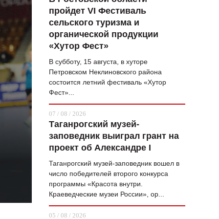
пройдет VI Фестиваль
ВОПРОС НЕДЕЛИ
сельского туризма и
ПРЕМЬЕРА
органической продукции
«Хутор Фест»
ТАМ И ТУТ
В субботу, 15 августа, в хуторе
СТИЛЬ ЖИЗНИ
Петровском Неклиновского района
состоится летний фестиваль «Хутор
ХАЙП
Фест»...
ЧЕЛОВЕК ОСОБЕННЫЙ
07 / 08 / 2026
Таганрогский музей-
КУЛЬТ ЕДЫ
заповедник выиграл грант на
АФИША
проект об Александре I
Таганрогский музей-заповедник вошел в
ЖУРНАЛ
число победителей второго конкурса
программы «Красота внутри.
Краеведческие музеи России», ор...
05 / 08 / 2026