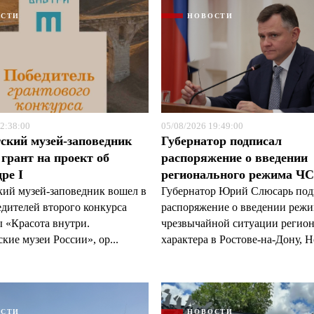
ОСТИ
НОВОСТИ
2:38:00
05/08/2026 19:49:00
Я согласен с
Я согласен с
политикой конфиденциальности и защиты информации
политикой конфиденциальности и защиты информации
ский музей-заповедник
Губернатор подписал
грант на проект об
распоряжение о введении
ре I
регионального режима Ч
кий музей-заповедник вошел в
Губернатор Юрий Слюсарь под
едителей второго конкурса
распоряжение о введении реж
 «Красота внутри.
чрезвычайной ситуации регио
кие музеи России», ор...
характера в Ростове-на-Дону, Н
ОСТИ
НОВОСТИ