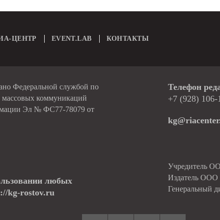
ИА-ЦЕНТР
EVENT.LAB
КОНТАКТЫ
Телефон ред
вано Федеральной службой по
и массовых коммуникаций
+7 (928) 106-
рмации Эл № ФС77-78079 от
kg@riacenter
Учредитель О
Издатель ОО
ользовании любых
Генеральный д
//kg-rostov.ru