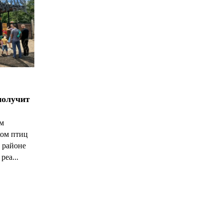
получит
ым
ком птиц
 районе
реа...