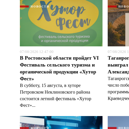
НОВОСТИ
НОВ
07/08/2026 12:47:00
07/08/2026 1
В Ростовской области пройдет VI
Таганрог
Фестиваль сельского туризма и
выиграл 
органической продукции «Хутор
Александ
Фест»
Таганрогс
число поб
В субботу, 15 августа, в хуторе
программы
Петровском Неклиновского района
Краеведчес
состоится летний фестиваль «Хутор
Фест»...
НОВОСТИ
НОВ