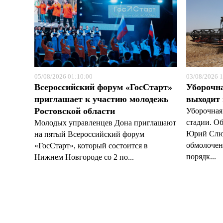
05/08/2026 01:10:00
03/08/2026 1
Всероссийский форум «ГосСтарт»
Уборочн
приглашает к участию молодежь
выходит
Ростовской области
Уборочная
стадии. О
Молодых управленцев Дона приглашают
Юрий Слюс
на пятый Всероссийский форум
обмолочено
«ГосСтарт», который состоится в
порядк...
Нижнем Новгороде со 2 по...