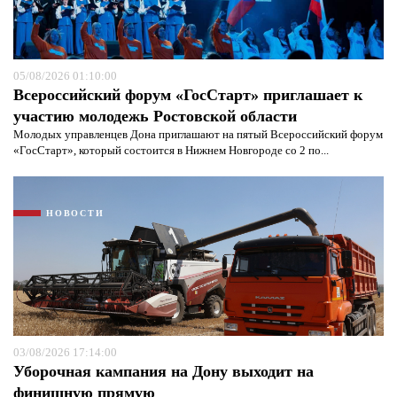
05/08/2026 01:10:00
Всероссийский форум «ГосСтарт» приглашает к
участию молодежь Ростовской области
Молодых управленцев Дона приглашают на пятый Всероссийский форум
«ГосСтарт», который состоится в Нижнем Новгороде со 2 по...
Я согласен с
политикой конфиденциальности и
НОВОСТИ
защиты информации*
Я согласен с
политикой конфиденциальности и
защиты информации*
03/08/2026 17:14:00
Уборочная кампания на Дону выходит на
финишную прямую