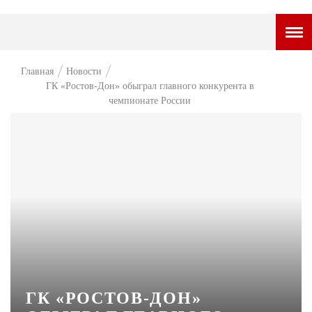
ГОРОДСКОЙ ПОРТАЛ
Главная
Новости
ГК «Ростов-Дон» обыграл главного конкурента в
НОВОСТИ
чемпионате России
ВОПРОС НЕДЕЛИ
ПРЕМЬЕРА
ТАМ И ТУТ
СТИЛЬ ЖИЗНИ
ХАЙП
ЧЕЛОВЕК ОСОБЕННЫЙ
КУЛЬТ ЕДЫ
ГК «РОСТОВ-ДОН»
АФИША