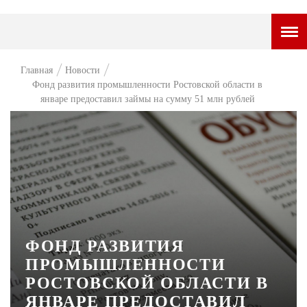
ГОРОДСКОЙ ПОРТАЛ
Главная
Новости
Фонд развития промышленности Ростовской области в
НОВОСТИ
январе предоставил займы на сумму 51 млн рублей
ВОПРОС НЕДЕЛИ
ПРЕМЬЕРА
ТАМ И ТУТ
СТИЛЬ ЖИЗНИ
ХАЙП
ФОНД РАЗВИТИЯ
ЧЕЛОВЕК ОСОБЕННЫЙ
ПРОМЫШЛЕННОСТИ
РОСТОВСКОЙ ОБЛАСТИ В
КУЛЬТ ЕДЫ
ЯНВАРЕ ПРЕДОСТАВИЛ
АФИША