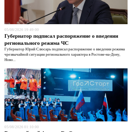
05/08/2026 19:49:00
Губернатор подписал распоряжение о введении
регионального режима ЧС
Губернатор Юрий Слюсарь подписал распоряжение о введении режима
чрезвычайной ситуации регионального характера в Ростове-на-Дону,
Ново...
НОВОСТИ
Я согласен с
политикой конфиденциальности и
защиты информации*
Я согласен с
политикой конфиденциальности и
05/08/2026 01:10:00
защиты информации*