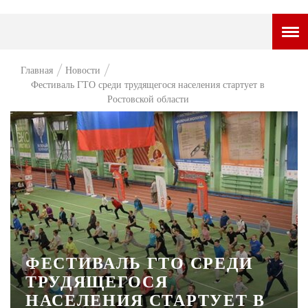
ГОРОДСКОЙ ПОРТАЛ
Главная
Новости
Фестиваль ГТО среди трудящегося населения стартует в
НОВОСТИ
Ростовской области
ВОПРОС НЕДЕЛИ
ПРЕМЬЕРА
ТАМ И ТУТ
СТИЛЬ ЖИЗНИ
ХАЙП
ЧЕЛОВЕК ОСОБЕННЫЙ
ФЕСТИВАЛЬ ГТО СРЕДИ
ТРУДЯЩЕГОСЯ
КУЛЬТ ЕДЫ
НАСЕЛЕНИЯ СТАРТУЕТ В
АФИША