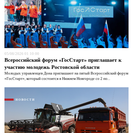
НОВОСТИ
05/08/2026 01:10:00
Всероссийский форум «ГосСтарт» приглашает к
участию молодежь Ростовской области
Молодых управленцев Дона приглашают на пятый Всероссийский форум
«ГосСтарт», который состоится в Нижнем Новгороде со 2 по...
Я согласен с
политикой конфиденциальности и
защиты информации*
Я согласен с
политикой конфиденциальности и
защиты информации*
НОВОСТИ