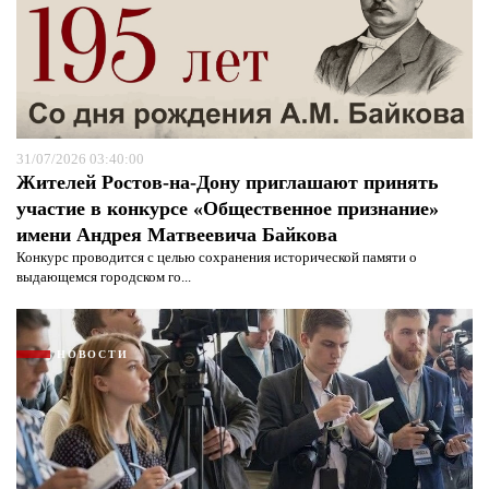
Я согласен с
политикой конфиденциальности и
защиты информации*
Я согласен с
политикой конфиденциальности и
защиты информации*
31/07/2026 03:40:00
Жителей Ростов-на-Дону приглашают принять
участие в конкурсе «Общественное признание»
имени Андрея Матвеевича Байкова
Конкурс проводится с целью сохранения исторической памяти о
выдающемся городском го...
НОВОСТИ