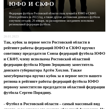
ЮФО И СКФО
ЖУРНАЛ
Федерация футбола Ростовской области стала лучшей в ЮФО и СКФО.
Итоги рейтинга за 2022 год, а также другие достижения донского футбола
озвучили сегодня, 26 января, на расширенном заседанием исполкома
региональной федерации футбола.
26.01.2023
Так, кубок за первое место Ростовской области в
рейтинге работы федераций ЮФО и СКФО вручил
советнику председателя Союза федераций футбола ЮФО
и СКФУ, члену исполкома Ростовской областной
федерации футбола Юрию Зерщикову заместитель
донского губернатора Артём Хохлов. Также
замгубернатора вручил кубок за и первое место нашего
региона в рейтинге работы федераций футбола ЮФО
первому заместителю председателя областной федерации
футбола Сергею Порядину.
- Футбол в Ростовской области – самый массовый вид