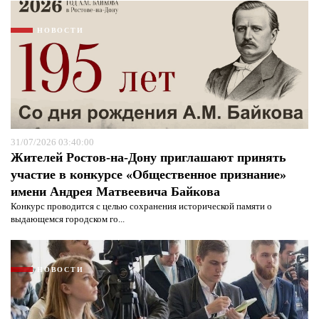
НОВОСТИ
31/07/2026 03:40:00
Жителей Ростов-на-Дону приглашают принять
участие в конкурсе «Общественное признание»
имени Андрея Матвеевича Байкова
Конкурс проводится с целью сохранения исторической памяти о
Я согласен с
политикой конфиденциальности и
выдающемся городском го...
защиты информации*
Я согласен с
политикой конфиденциальности и
защиты информации*
НОВОСТИ