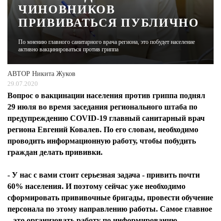
ЧИНОВНИКОВ
ПРИВИВАТЬСЯ ПУБЛИЧНО
ЖУРНАЛ
По мнению главного санитарного врача региона, это побудет население
активно вакцинироваться против гриппа
АВТОР
Никита Жуков
29.07.2020
Вопрос о вакцинации населения против гриппа поднял
29 июля во время заседания регионального штаба по
предупреждению COVID-19 главный санитарный врач
региона Евгений Ковалев. По его словам, необходимо
проводить информационную работу, чтобы побудить
граждан делать прививки.
- У нас с вами стоит серьезная задача - привить почти
60% населения. И поэтому сейчас уже необходимо
сформировать прививочные бригады, провести обучение
персонала по этому направлению работы. Самое главное
– это организовать работу по информированию