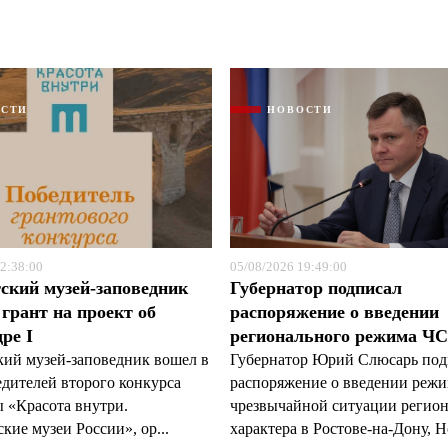
ОСТИ
НОВОСТИ
Я согласен с
Я согласен с
политикой конфиденциальности и защиты информации
политикой конфиденциальности и защиты информации
2:38:00
05/08/2026 19:49:00
ский музей-заповедник
Губернатор подписал
грант на проект об
распоряжение о введении
ре I
регионального режима Ч
кий музей-заповедник вошел в
Губернатор Юрий Слюсарь под
едителей второго конкурса
распоряжение о введении реж
 «Красота внутри.
чрезвычайной ситуации регио
кие музеи России», ор...
характера в Ростове-на-Дону, Н