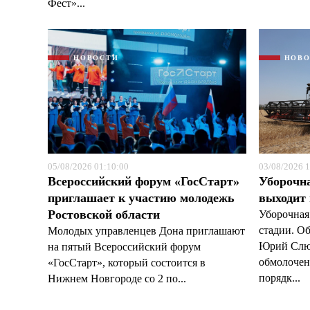
Фест»...
НОВОСТИ
НОВ
05/08/2026 01:10:00
03/08/2026 1
Всероссийский форум «ГосСтарт»
Уборочн
приглашает к участию молодежь
выходит
Ростовской области
Уборочная
стадии. О
Молодых управленцев Дона приглашают
Юрий Слюс
на пятый Всероссийский форум
обмолочено
«ГосСтарт», который состоится в
порядк...
Нижнем Новгороде со 2 по...