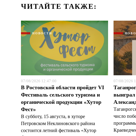
ЧИТАЙТЕ ТАКЖЕ:
НОВОСТИ
НОВ
07/08/2026 12:47:00
07/08/2026 1
В Ростовской области пройдет VI
Таганрог
Фестиваль сельского туризма и
выиграл 
органической продукции «Хутор
Александ
Фест»
Таганрогс
число поб
В субботу, 15 августа, в хуторе
программы
Петровском Неклиновского района
Краеведчес
состоится летний фестиваль «Хутор