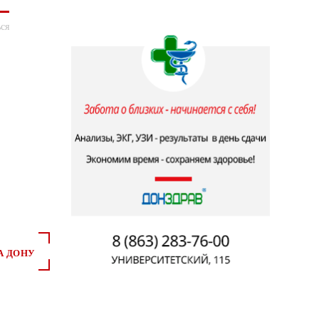
ся
А ДОНУ