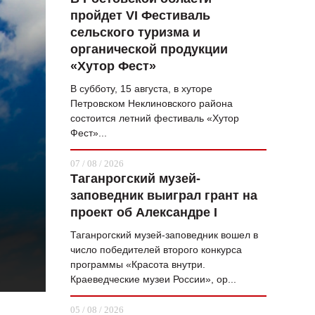
пройдет VI Фестиваль
ВОПРОС НЕДЕЛИ
сельского туризма и
ПРЕМЬЕРА
органической продукции
«Хутор Фест»
ТАМ И ТУТ
В субботу, 15 августа, в хуторе
СТИЛЬ ЖИЗНИ
Петровском Неклиновского района
состоится летний фестиваль «Хутор
ХАЙП
Фест»...
ЧЕЛОВЕК ОСОБЕННЫЙ
07 / 08 / 2026
Таганрогский музей-
КУЛЬТ ЕДЫ
заповедник выиграл грант на
АФИША
проект об Александре I
Таганрогский музей-заповедник вошел в
ЖУРНАЛ
число победителей второго конкурса
программы «Красота внутри.
Краеведческие музеи России», ор...
05 / 08 / 2026