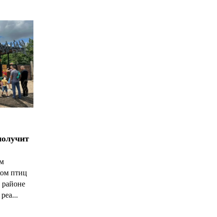
получит
ым
ком птиц
 районе
реа...