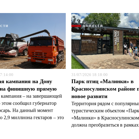
ОСТИ
НОВОСТИ
7:14:00
31/07/2026 18:18:00
ая кампания на Дону
Парк птиц «Малинки» в
 на финишную прямую
Красносулинском районе 
новое развити
 кампания – на завершающей
б этом сообщил губернатор
Территория рядом с популярн
арь. На данный момент
туристическим объектом «Пар
 2,9 миллиона гектаров – это
«Малинки» в Красносулинском
должна преобразиться в рамках 