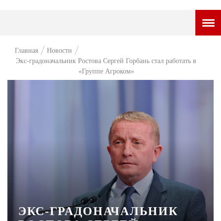
ГОРОДСКОЙ ПОРТАЛ
Главная
Новости
Экс-градоначальник Ростова Сергей Горбань стал работать в
НОВОСТИ
«Группе Агроком»
ВОПРОС НЕДЕЛИ
ПРЕМЬЕРА
ТАМ И ТУТ
СТИЛЬ ЖИЗНИ
ХАЙП
ЧЕЛОВЕК ОСОБЕННЫЙ
КУЛЬТ ЕДЫ
ЭКС-ГРАДОНАЧАЛЬНИК
АФИША