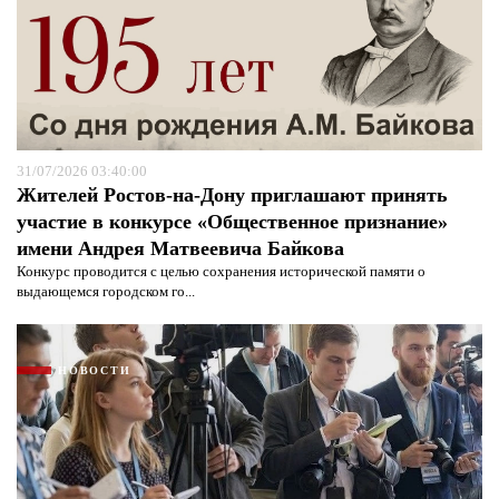
31/07/2026 03:40:00
Жителей Ростов-на-Дону приглашают принять
участие в конкурсе «Общественное признание»
имени Андрея Матвеевича Байкова
Конкурс проводится с целью сохранения исторической памяти о
выдающемся городском го...
Я согласен с
политикой конфиденциальности и
защиты информации*
Я согласен с
политикой конфиденциальности и
защиты информации*
НОВОСТИ