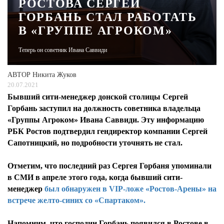
РОСТОВА СЕРГЕЙ
ГОРБАНЬ СТАЛ РАБОТАТЬ
ЖУРНАЛ
В «ГРУППЕ АГРОКОМ»
Теперь он советник Ивана Саввиди
АВТОР
Никита Жуков
20.07.2021
Бывший сити-менеджер донской столицы Сергей
Горбань заступил на должность советника владельца
«Группы Агроком» Ивана Саввиди. Эту информацию
РБК Ростов подтвердил гендиректор компании Сергей
Сапотницкий, но подробности уточнять не стал.
Отметим, что последний раз Сергея Горбаня упоминали
в СМИ в апреле этого года, когда бывший сити-
менеджер
был обнаружен в VIP-ложе «Ростов-Арены» на
встрече желто-синих со «Спартаком».
Напомним, что господин Горбань появился в Ростове в