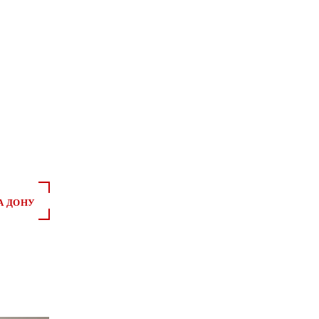
А ДОНУ
*
*