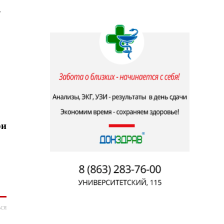
ь
ри
ся