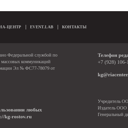
ИА-ЦЕНТР
EVENT.LAB
КОНТАКТЫ
Телефон ред
вано Федеральной службой по
и массовых коммуникаций
+7 (928) 106-
рмации Эл № ФС77-78079 от
kg@riacenter
Учредитель О
Издатель ОО
ользовании любых
Генеральный д
//kg-rostov.ru