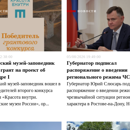
ОСТИ
НОВОСТИ
2:38:00
05/08/2026 19:49:00
ский музей-заповедник
Губернатор подписал
грант на проект об
распоряжение о введении
ре I
регионального режима Ч
кий музей-заповедник вошел в
Губернатор Юрий Слюсарь под
едителей второго конкурса
распоряжение о введении реж
 «Красота внутри.
чрезвычайной ситуации регио
кие музеи России», ор...
характера в Ростове-на-Дону, Н