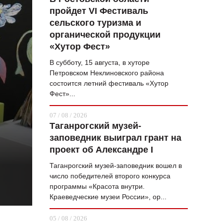
пройдет VI Фестиваль
ВОПРОС НЕДЕЛИ
сельского туризма и
ПРЕМЬЕРА
органической продукции
«Хутор Фест»
ТАМ И ТУТ
В субботу, 15 августа, в хуторе
СТИЛЬ ЖИЗНИ
Петровском Неклиновского района
состоится летний фестиваль «Хутор
ХАЙП
Фест»...
ЧЕЛОВЕК ОСОБЕННЫЙ
07 / 08 / 2026
Таганрогский музей-
КУЛЬТ ЕДЫ
заповедник выиграл грант на
АФИША
проект об Александре I
Таганрогский музей-заповедник вошел в
ЖУРНАЛ
число победителей второго конкурса
программы «Красота внутри.
Краеведческие музеи России», ор...
05 / 08 / 2026