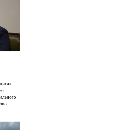
С
писал
има
нального
ово...