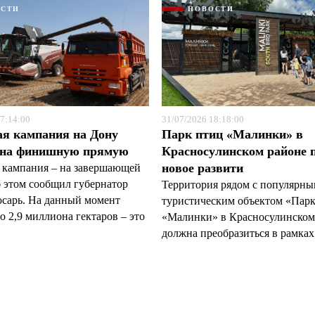
ОСТИ
НОВОСТИ
7:14:00
31/07/2026 18:18:00
ая кампания на Дону
Парк птиц «Малинки» в
 на финишную прямую
Красносулинском районе 
новое развити
 кампания – на завершающей
б этом сообщил губернатор
Территория рядом с популярн
арь. На данный момент
туристическим объектом «Пар
 2,9 миллиона гектаров – это
«Малинки» в Красносулинском
должна преобразиться в рамках 