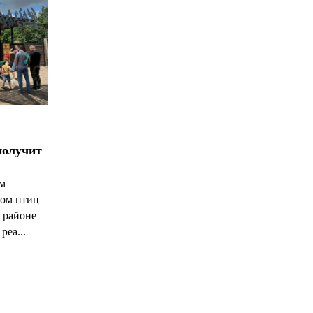
получит
ым
ком птиц
 районе
реа...