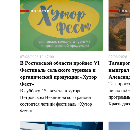
НОВОСТИ
НОВ
07/08/2026 12:47:00
07/08/2026 1
В Ростовской области пройдет VI
Таганрог
Фестиваль сельского туризма и
выиграл 
органической продукции «Хутор
Александ
Фест»
Таганрогс
число поб
В субботу, 15 августа, в хуторе
программы
Петровском Неклиновского района
Краеведчес
состоится летний фестиваль «Хутор
Фест»...