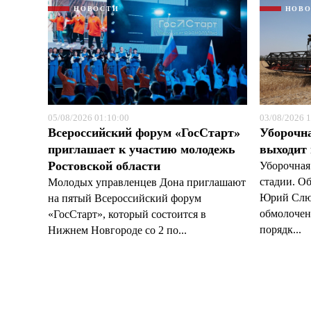
НОВОСТИ
НОВ
05/08/2026 01:10:00
03/08/2026 1
Всероссийский форум «ГосСтарт»
Уборочн
приглашает к участию молодежь
выходит
Ростовской области
Уборочная
стадии. О
Молодых управленцев Дона приглашают
Юрий Слюс
на пятый Всероссийский форум
обмолочено
«ГосСтарт», который состоится в
порядк...
Нижнем Новгороде со 2 по...