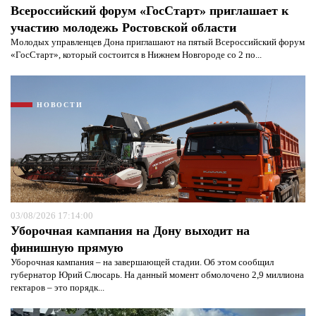
Всероссийский форум «ГосСтарт» приглашает к
участию молодежь Ростовской области
Молодых управленцев Дона приглашают на пятый Всероссийский форум
«ГосСтарт», который состоится в Нижнем Новгороде со 2 по...
НОВОСТИ
Я согласен с
политикой конфиденциальности и
защиты информации*
Я согласен с
политикой конфиденциальности и
защиты информации*
03/08/2026 17:14:00
Уборочная кампания на Дону выходит на
финишную прямую
Уборочная кампания – на завершающей стадии. Об этом сообщил
губернатор Юрий Слюсарь. На данный момент обмолочено 2,9 миллиона
гектаров – это порядк...