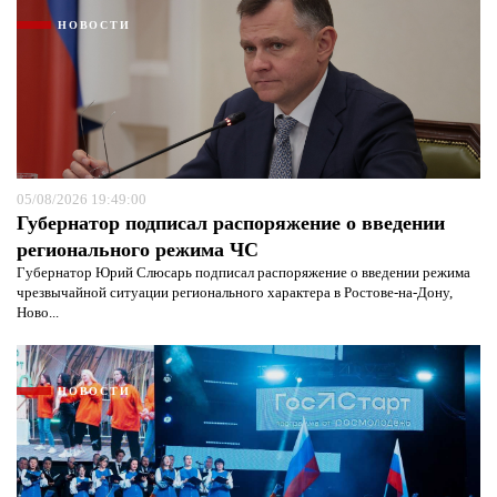
НОВОСТИ
05/08/2026 19:49:00
Губернатор подписал распоряжение о введении
Я согласен с
политикой конфиденциальности и
регионального режима ЧС
защиты информации*
Я согласен с
политикой конфиденциальности и
Губернатор Юрий Слюсарь подписал распоряжение о введении режима
защиты информации*
чрезвычайной ситуации регионального характера в Ростове-на-Дону,
Ново...
НОВОСТИ