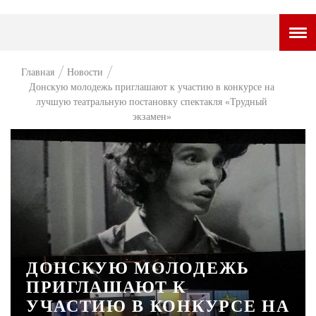
ГОРОДСКОЙ ПОРТАЛ
Главная
Новости
Донскую молодежь приглашают к участию в конкурсе на
НОВОСТИ
лучшую театральную постановку спектакля «Трудный
экзамен»
ВОПРОС НЕДЕЛИ
ПРЕМЬЕРА
ТАМ И ТУТ
СТИЛЬ ЖИЗНИ
ХАЙП
ЧЕЛОВЕК ОСОБЕННЫЙ
ДОНСКУЮ МОЛОДЕЖЬ
ПРИГЛАШАЮТ К
КУЛЬТ ЕДЫ
УЧАСТИЮ В КОНКУРСЕ НА
АФИША