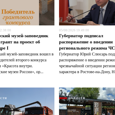
2:38:00
05/08/2026 19:49:00
ский музей-заповедник
Губернатор подписал
грант на проект об
распоряжение о введении
ре I
регионального режима Ч
кий музей-заповедник вошел в
Губернатор Юрий Слюсарь под
едителей второго конкурса
распоряжение о введении реж
 «Красота внутри.
чрезвычайной ситуации регио
кие музеи России», ор...
характера в Ростове-на-Дону, Н
ОСТИ
НОВОСТИ