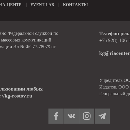
ИА-ЦЕНТР
EVENT.LAB
КОНТАКТЫ
Телефон ред
вано Федеральной службой по
и массовых коммуникаций
+7 (928) 106-
рмации Эл № ФС77-78079 от
kg@riacenter
Учредитель О
Издатель ОО
ользовании любых
Генеральный д
//kg-rostov.ru