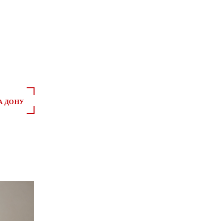
А ДОНУ
*
*