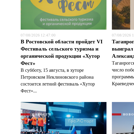
07/08/2026 12:47:00
07/08/2026 1
В Ростовской области пройдет VI
Таганрог
Фестиваль сельского туризма и
выиграл 
органической продукции «Хутор
Александ
Фест»
Таганрогс
число поб
В субботу, 15 августа, в хуторе
программы
Петровском Неклиновского района
Краеведчес
состоится летний фестиваль «Хутор
Фест»...
НОВОСТИ
НОВ