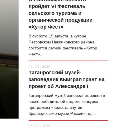
пройдет VI Фестиваль
ВОПРОС НЕДЕЛИ
сельского туризма и
ПРЕМЬЕРА
органической продукции
«Хутор Фест»
ТАМ И ТУТ
В субботу, 15 августа, в хуторе
СТИЛЬ ЖИЗНИ
Петровском Неклиновского района
состоится летний фестиваль «Хутор
ХАЙП
Фест»...
ЧЕЛОВЕК ОСОБЕННЫЙ
07 / 08 / 2026
Таганрогский музей-
КУЛЬТ ЕДЫ
заповедник выиграл грант на
АФИША
проект об Александре I
Таганрогский музей-заповедник вошел в
ЖУРНАЛ
число победителей второго конкурса
программы «Красота внутри.
Краеведческие музеи России», ор...
05 / 08 / 2026