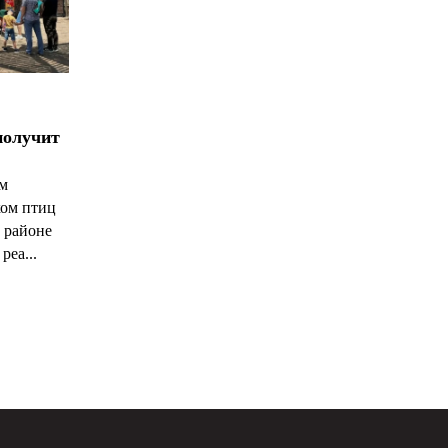
получит
ым
ком птиц
 районе
реа...