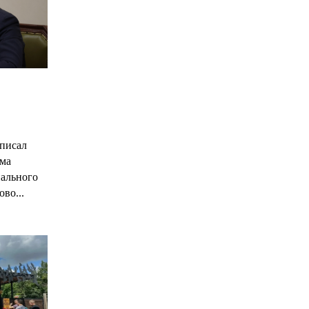
С
писал
има
нального
ово...