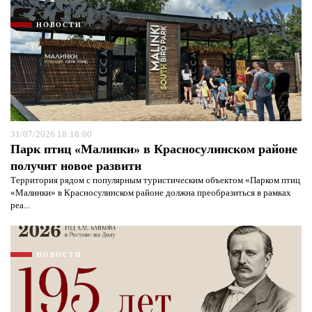
Я согласен с
политикой конфиденциальности и
защиты информации*
Я согласен с
политикой конфиденциальности и
НОВОСТИ
защиты информации*
31/07/2026 18:18:00
Парк птиц «Малинки» в Красносулинском районе
получит новое развити
Территория рядом с популярным туристическим объектом «Парком птиц
«Малинки» в Красносулинском районе должна преобразиться в рамках
реа...
НОВОСТИ