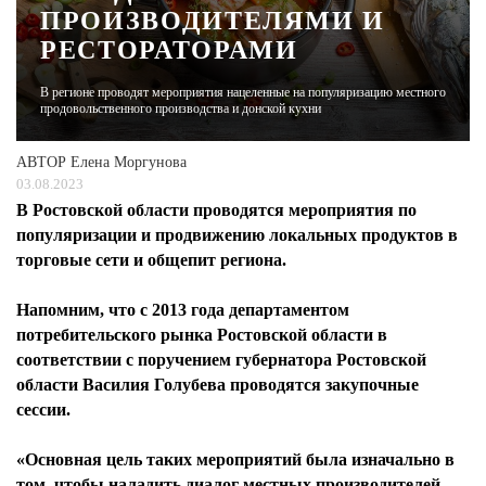
ПРОИЗВОДИТЕЛЯМИ И
РЕСТОРАТОРАМИ
ЖУРНАЛ
В регионе проводят мероприятия нацеленные на популяризацию местного
продовольственного производства и донской кухни
АВТОР
Елена Моргунова
03.08.2023
В Ростовской области проводятся мероприятия по
популяризации и продвижению локальных продуктов в
торговые сети и общепит региона.
Напомним, что с 2013 года департаментом
потребительского рынка Ростовской области в
соответствии с поручением губернатора Ростовской
области Василия Голубева проводятся закупочные
сессии.
«Основная цель таких мероприятий была изначально в
том, чтобы наладить диалог местных производителей