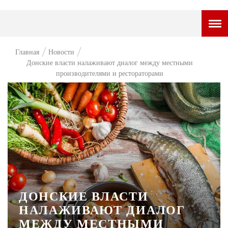
ГОРОДСКОЙ ПОРТАЛ
Главная
Новости
Донские власти налаживают диалог между местными
НОВОСТИ
производителями и рестораторами
ВОПРОС НЕДЕЛИ
ПРЕМЬЕРА
ТАМ И ТУТ
СТИЛЬ ЖИЗНИ
ХАЙП
ЧЕЛОВЕК ОСОБЕННЫЙ
ДОНСКИЕ ВЛАСТИ
НАЛАЖИВАЮТ ДИАЛОГ
КУЛЬТ ЕДЫ
МЕЖДУ МЕСТНЫМИ
АФИША