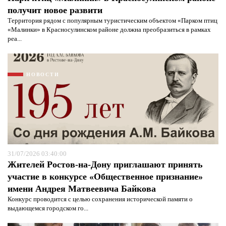
получит новое развити
Территория рядом с популярным туристическим объектом «Парком птиц
«Малинки» в Красносулинском районе должна преобразиться в рамках
реа...
Я согласен с
политикой конфиденциальности и
защиты информации*
Я согласен с
политикой конфиденциальности и
НОВОСТИ
защиты информации*
31/07/2026 03:40:00
Жителей Ростов-на-Дону приглашают принять
участие в конкурсе «Общественное признание»
имени Андрея Матвеевича Байкова
Конкурс проводится с целью сохранения исторической памяти о
выдающемся городском го...