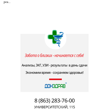
реа...