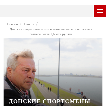
ГОРОДСКОЙ ПОРТАЛ
Главная
Новости
Донские спортсмены получат материальное поощрение в
НОВОСТИ
размере более 1,6 млн рублей
ВОПРОС НЕДЕЛИ
ПРЕМЬЕРА
ТАМ И ТУТ
СТИЛЬ ЖИЗНИ
ХАЙП
ЧЕЛОВЕК ОСОБЕННЫЙ
КУЛЬТ ЕДЫ
ДОНСКИЕ СПОРТСМЕНЫ
АФИША