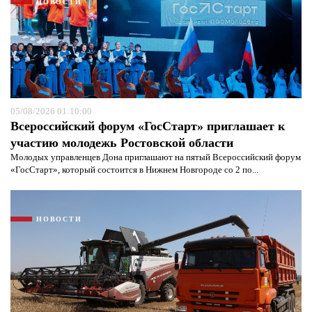
НОВОСТИ
05/08/2026 01:10:00
Всероссийский форум «ГосСтарт» приглашает к
участию молодежь Ростовской области
Молодых управленцев Дона приглашают на пятый Всероссийский форум
«ГосСтарт», который состоится в Нижнем Новгороде со 2 по...
Я согласен с
политикой конфиденциальности и
защиты информации*
Я согласен с
политикой конфиденциальности и
защиты информации*
НОВОСТИ