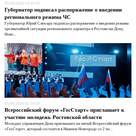
05/08/2026 19:49:00
Губернатор подписал распоряжение о введении
регионального режима ЧС
Губернатор Юрий Слюсарь подписал распоряжение о введении режима
чрезвычайной ситуации регионального характера в Ростове-на-Дону,
Ново...
Я согласен с
политикой конфиденциальности и
защиты информации*
Я согласен с
политикой конфиденциальности и
защиты информации*
НОВОСТИ
05/08/2026 01:10:00
Всероссийский форум «ГосСтарт» приглашает к
участию молодежь Ростовской области
Молодых управленцев Дона приглашают на пятый Всероссийский форум
«ГосСтарт», который состоится в Нижнем Новгороде со 2 по...