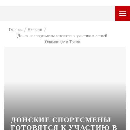
ГОРОДСКОЙ ПОРТАЛ
Главная
Новости
Донские спортсмены готовятся к участию в летней
НОВОСТИ
Олимпиаде в Токио
ВОПРОС НЕДЕЛИ
ПРЕМЬЕРА
ТАМ И ТУТ
СТИЛЬ ЖИЗНИ
ХАЙП
ЧЕЛОВЕК ОСОБЕННЫЙ
ДОНСКИЕ СПОРТСМЕНЫ
КУЛЬТ ЕДЫ
ГОТОВЯТСЯ К УЧАСТИЮ В
АФИША