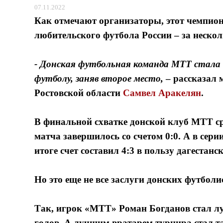
07.11.2022
Как отмечают организаторы, этот чемпион
любительского футбола России – за нескол
- Донская футбольная команда МТТ стала
футболу, заняв второе место,
– рассказал
Ростовской области
Самвел Аракелян
.
В финальной схватке донской клуб МТТ ср
матча завершилось со счетом 0:0. А в сер
итоге счет составил 4:3 в пользу дагестан
Но это еще не все заслуги донских футболи
Так, игрок «МТТ» Роман Богданов стал лу
голов. А лучшим вратарем турнира стал 