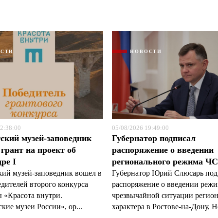
Я согласен с
Я согласен с
политикой конфиденциальности и защиты информации
политикой конфиденциальности и защиты информации
ОСТИ
НОВОСТИ
2:38:00
05/08/2026 19:49:00
ский музей-заповедник
Губернатор подписал
грант на проект об
распоряжение о введении
ре I
регионального режима Ч
кий музей-заповедник вошел в
Губернатор Юрий Слюсарь под
едителей второго конкурса
распоряжение о введении реж
 «Красота внутри.
чрезвычайной ситуации регио
кие музеи России», ор...
характера в Ростове-на-Дону, Н