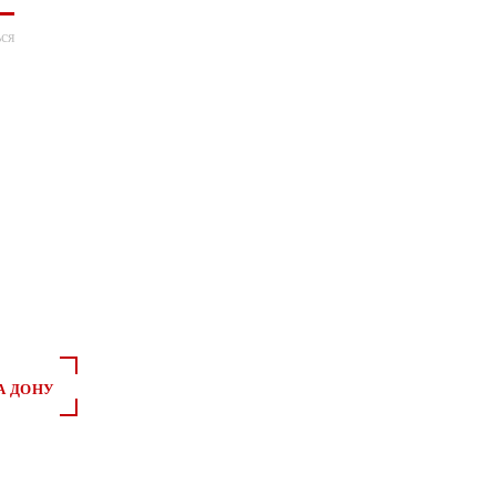
ся
А ДОНУ