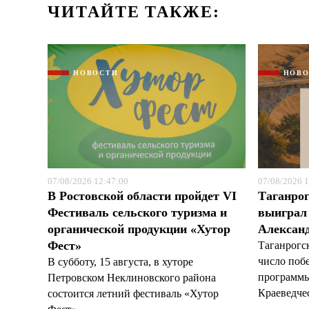
ЧИТАЙТЕ ТАКЖЕ:
НОВОСТИ
НОВ
07/08/2026 12:47:00
07/08/2026 1
В Ростовской области пройдет VI
Таганрог
Фестиваль сельского туризма и
выиграл 
органической продукции «Хутор
Александ
Фест»
Таганрогс
число поб
В субботу, 15 августа, в хуторе
программы
Петровском Неклиновского района
Краеведчес
состоится летний фестиваль «Хутор