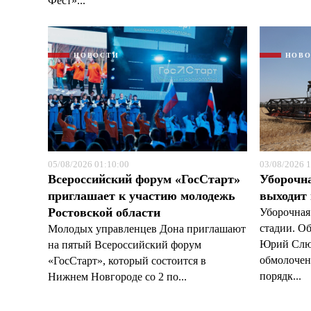
Фест»...
НОВОСТИ
НОВ
05/08/2026 01:10:00
03/08/2026 1
Всероссийский форум «ГосСтарт»
Уборочн
приглашает к участию молодежь
выходит
Ростовской области
Уборочная
стадии. О
Молодых управленцев Дона приглашают
Юрий Слюс
на пятый Всероссийский форум
обмолочено
«ГосСтарт», который состоится в
порядк...
Нижнем Новгороде со 2 по...