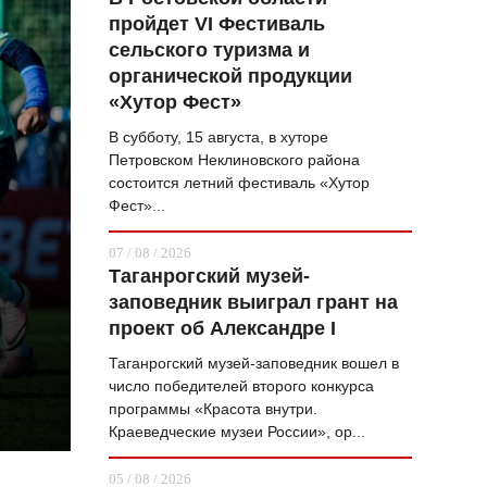
пройдет VI Фестиваль
ВОПРОС НЕДЕЛИ
сельского туризма и
ПРЕМЬЕРА
органической продукции
«Хутор Фест»
ТАМ И ТУТ
В субботу, 15 августа, в хуторе
СТИЛЬ ЖИЗНИ
Петровском Неклиновского района
состоится летний фестиваль «Хутор
ХАЙП
Фест»...
ЧЕЛОВЕК ОСОБЕННЫЙ
07 / 08 / 2026
Таганрогский музей-
КУЛЬТ ЕДЫ
заповедник выиграл грант на
АФИША
проект об Александре I
Таганрогский музей-заповедник вошел в
ЖУРНАЛ
число победителей второго конкурса
программы «Красота внутри.
Краеведческие музеи России», ор...
05 / 08 / 2026