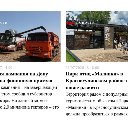
ОСТИ
НОВОСТИ
7:14:00
31/07/2026 18:18:00
ая кампания на Дону
Парк птиц «Малинки» в
 на финишную прямую
Красносулинском районе 
новое развити
 кампания – на завершающей
б этом сообщил губернатор
Территория рядом с популярн
арь. На данный момент
туристическим объектом «Пар
 2,9 миллиона гектаров – это
«Малинки» в Красносулинском
должна преобразиться в рамках 