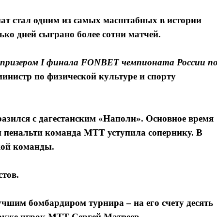
ат стал одним из самых масштабных в истории
ько дней сыграно более сотни матчей.
 призером I финала FONBET чемпионата России п
министр по физической культуре и спорту
азился с дагестанским «Наполи». Основное время
ии пенальти команда МТТ уступила сопернику. В
ской команды.
стов.
чшим бомбардиром турнира – на его счету десять
также игрок МТТ Сергей Матвеев.