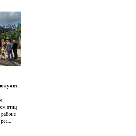
получит
ым
ком птиц
 районе
реа...