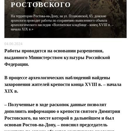
РОСТОВСКОГО
ЖУРНАЛ
На территории Ростова-на-Дону, на ул. Пушкинской, 65, донские
археологи проводят работы по сохранению выявленного объекта
археологического наследия «Всесвятское кладбище - конец XVIII в. –
начало XIX в.»
04.06.2024
Работы проводятся на основании разрешения,
выданного Министерством культуры Российской
Федерации.
В процессе археологических наблюдений найдены
захоронения жителей крепости конца XVIII в. – начала
XIX в.
– Полученные в ходе раскопок данные позволят
дополнить информацию о крепости святого Димитрия
Ростовского, на месте которой в дальнейшем и был
основан Ростов-на-Дону, – пояснил председатель