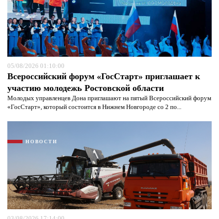
05/08/2026 01:10:00
Всероссийский форум «ГосСтарт» приглашает к
участию молодежь Ростовской области
Молодых управленцев Дона приглашают на пятый Всероссийский форум
«ГосСтарт», который состоится в Нижнем Новгороде со 2 по...
Я согласен с
политикой конфиденциальности и
защиты информации*
Я согласен с
политикой конфиденциальности и
защиты информации*
НОВОСТИ
03/08/2026 17:14:00