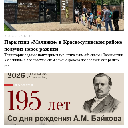
31/07/2026 18:18:00
Парк птиц «Малинки» в Красносулинском районе
получит новое развити
Территория рядом с популярным туристическим объектом «Парком птиц
«Малинки» в Красносулинском районе должна преобразиться в рамках
реа...
НОВОСТИ
Я согласен с
политикой конфиденциальности и
защиты информации*
Я согласен с
политикой конфиденциальности и