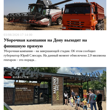
03/08/2026 17:14:00
Я согласен с
политикой конфиденциальности и
Уборочная кампания на Дону выходит на
защиты информации*
Я согласен с
политикой конфиденциальности и
защиты информации*
финишную прямую
Уборочная кампания – на завершающей стадии. Об этом сообщил
губернатор Юрий Слюсарь. На данный момент обмолочено 2,9 миллиона
гектаров – это порядк...
НОВОСТИ