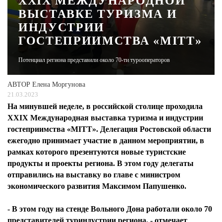
XXIX МЕЖДУНАРОДНОЙ
ВЫСТАВКЕ ТУРИЗМА И
ЖУРНАЛ
ИНДУСТРИИ
ГОСТЕПРИИМСТВА «MITT»
Потенциал региона представили около 70-ти турооператоров
АВТОР
Елена Моргунова
21.03.2023
На минувшей неделе, в российской столице проходила
XXIX Международная выставка туризма и индустрии
гостеприимства «MITT». Делегация Ростовской области
ежегодно принимает участие в данном мероприятии, в
рамках которого презентуются новые туристские
продукты и проекты региона. В этом году делегаты
отправились на выставку во главе с министром
экономического развития Максимом Папушенко.
- В этом году на стенде Вольного Дона работали около 70
представителей туриндустрии региона, - отмечает