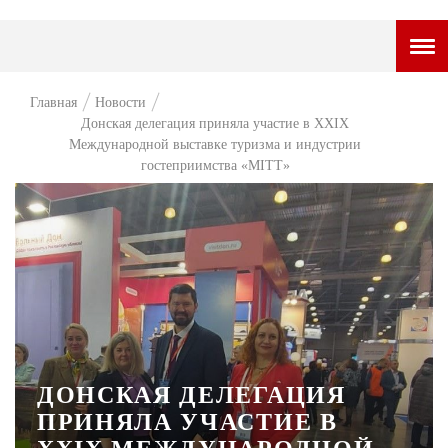
ГОРОДСКОЙ ПОРТАЛ
Главная
Новости
Донская делегация приняла участие в XXIX
НОВОСТИ
Международной выставке туризма и индустрии
гостеприимства «MITT»
ВОПРОС НЕДЕЛИ
ПРЕМЬЕРА
ТАМ И ТУТ
СТИЛЬ ЖИЗНИ
ХАЙП
ЧЕЛОВЕК ОСОБЕННЫЙ
ДОНСКАЯ ДЕЛЕГАЦИЯ
КУЛЬТ ЕДЫ
ПРИНЯЛА УЧАСТИЕ В
АФИША