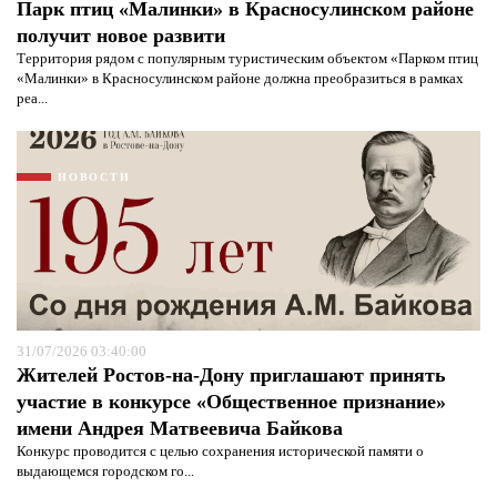
Парк птиц «Малинки» в Красносулинском районе
получит новое развити
Территория рядом с популярным туристическим объектом «Парком птиц
«Малинки» в Красносулинском районе должна преобразиться в рамках
реа...
НОВОСТИ
31/07/2026 03:40:00
Жителей Ростов-на-Дону приглашают принять
Я согласен с
политикой конфиденциальности и
участие в конкурсе «Общественное признание»
защиты информации*
Я согласен с
политикой конфиденциальности и
защиты информации*
имени Андрея Матвеевича Байкова
Конкурс проводится с целью сохранения исторической памяти о
выдающемся городском го...