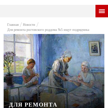
ГОРОДСКОЙ ПОРТАЛ
Главная
Новости
Для ремонта ростовского роддома №5 ищут подрядчика
НОВОСТИ
ВОПРОС НЕДЕЛИ
ПРЕМЬЕРА
ТАМ И ТУТ
СТИЛЬ ЖИЗНИ
ХАЙП
ЧЕЛОВЕК ОСОБЕННЫЙ
КУЛЬТ ЕДЫ
ДЛЯ РЕМОНТА
АФИША