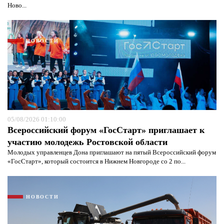
Ново...
НОВОСТИ
Я согласен с
политикой конфиденциальности и
защиты информации*
Я согласен с
политикой конфиденциальности и
защиты информации*
05/08/2026 01:10:00
Всероссийский форум «ГосСтарт» приглашает к
участию молодежь Ростовской области
Молодых управленцев Дона приглашают на пятый Всероссийский форум
«ГосСтарт», который состоится в Нижнем Новгороде со 2 по...
НОВОСТИ