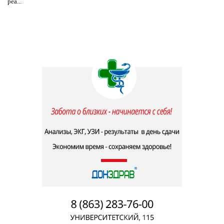
реа...