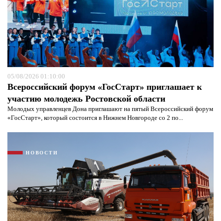
05/08/2026 01:10:00
Всероссийский форум «ГосСтарт» приглашает к
участию молодежь Ростовской области
Молодых управленцев Дона приглашают на пятый Всероссийский форум
«ГосСтарт», который состоится в Нижнем Новгороде со 2 по...
Я согласен с
политикой конфиденциальности и
защиты информации*
Я согласен с
политикой конфиденциальности и
защиты информации*
НОВОСТИ