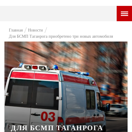
ГОРОДСКОЙ ПОРТАЛ
Главная
Новости
Для БСМП Таганрога приобретено три новых автомобиля
НОВОСТИ
ВОПРОС НЕДЕЛИ
ПРЕМЬЕРА
ТАМ И ТУТ
СТИЛЬ ЖИЗНИ
ХАЙП
ЧЕЛОВЕК ОСОБЕННЫЙ
КУЛЬТ ЕДЫ
ДЛЯ БСМП ТАГАНРОГА
АФИША