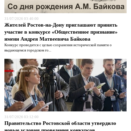
31/07/2026 03:40:00
Жителей Ростов-на-Дону приглашают принять
участие в конкурсе «Общественное признание»
имени Андрея Матвеевича Байкова
Конкурс проводится с целью сохранения исторической памяти о
выдающемся городском го...
Я согласен с
политикой конфиденциальности и
защиты информации*
Я согласен с
политикой конфиденциальности и
НОВОСТИ
защиты информации*
31/07/2026 03:12:00
Правительство Ростовской области утвердило
новые условия проведения конкурсов