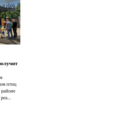
получит
ым
ком птиц
 районе
реа...