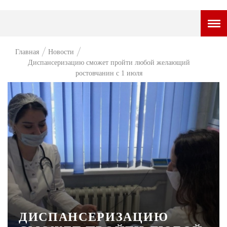
ГОРОДСКОЙ ПОРТАЛ
Главная
Новости
Диспансеризацию сможет пройти любой желающий
НОВОСТИ
ростовчанин с 1 июля
ВОПРОС НЕДЕЛИ
ПРЕМЬЕРА
ТАМ И ТУТ
СТИЛЬ ЖИЗНИ
ХАЙП
ЧЕЛОВЕК ОСОБЕННЫЙ
КУЛЬТ ЕДЫ
ДИСПАНСЕРИЗАЦИЮ
АФИША