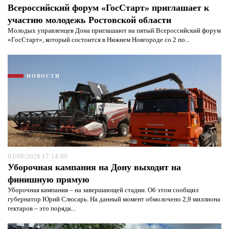
Всероссийский форум «ГосСтарт» приглашает к
участию молодежь Ростовской области
Молодых управленцев Дона приглашают на пятый Всероссийский форум
«ГосСтарт», который состоится в Нижнем Новгороде со 2 по...
НОВОСТИ
Я согласен с
политикой конфиденциальности и
защиты информации*
Я согласен с
политикой конфиденциальности и
защиты информации*
03/08/2026 17:14:00
Уборочная кампания на Дону выходит на
финишную прямую
Уборочная кампания – на завершающей стадии. Об этом сообщил
губернатор Юрий Слюсарь. На данный момент обмолочено 2,9 миллиона
гектаров – это порядк...