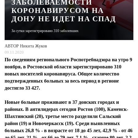
ЗАБОЛЕВАЕМОСТИ
КОРОНАВИРУСОМ НА
ЖУРНАЛ
ДОНУ НЕ ИДЕТ НА СПАД
За сутки зарегистрировано 310 заболевших
АВТОР
Никита Жуков
09.11.2020
По сведениям регионального Роспотребнадзора на утро 9
ноября, в Ростовской области зарегистрировано 310
новых носителей коронавируса. Общее количество
подтвержденных больных за весь период в регионе
достигло 33 427.
Новые больные проживают в 37 донских городах и
районах. В антилидерах сегодня Ростов (100), Каменск-
Шахтинский (20), третье место разделили Сальский
район (19) и Новочеркасск (19). Среди выявленных
больных 26,8 % - в возрасте от 18 до 45 лет, 42,9 % - от 46
до 65 лет, 21 % - от 66 до 79 лет, 7,1 % - старше 80 лет, 2,2