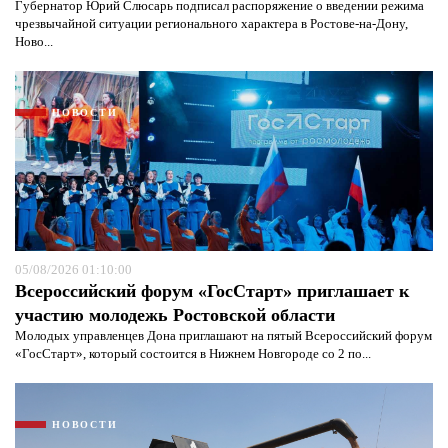
Губернатор Юрий Слюсарь подписал распоряжение о введении режима
чрезвычайной ситуации регионального характера в Ростове-на-Дону,
Ново...
НОВОСТИ
05/08/2026 01:10:00
Всероссийский форум «ГосСтарт» приглашает к
участию молодежь Ростовской области
Я согласен с
политикой конфиденциальности и
Молодых управленцев Дона приглашают на пятый Всероссийский форум
защиты информации*
Я согласен с
политикой конфиденциальности и
«ГосСтарт», который состоится в Нижнем Новгороде со 2 по...
защиты информации*
НОВОСТИ