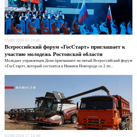
05/08/2026 01:10:00
Всероссийский форум «ГосСтарт» приглашает к
участию молодежь Ростовской области
Молодых управленцев Дона приглашают на пятый Всероссийский форум
«ГосСтарт», который состоится в Нижнем Новгороде со 2 по...
Я согласен с
политикой конфиденциальности и
защиты информации*
Я согласен с
политикой конфиденциальности и
защиты информации*
НОВОСТИ
03/08/2026 17:14:00