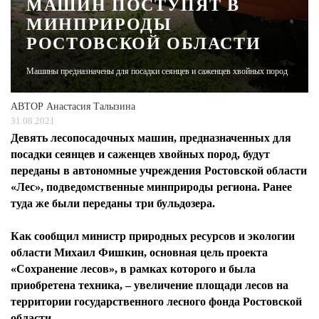
МАШИН ПОСТУПЯТ В
МИНПРИРОДЫ
ЖУРНАЛ
РОСТОВСКОЙ ОБЛАСТИ
Машины предназначены для посадки сеянцев и саженцев хвойных пород
АВТОР
Анастасия Талызина
31.08.2021
Девять лесопосадочных машин, предназначенных для
посадки сеянцев и саженцев хвойных пород, будут
переданы в автономные учреждения Ростовской области
«Лес», подведомственные минприроды региона. Ранее
туда же были переданы три бульдозера.
Как сообщил министр природных ресурсов и экологии
области Михаил Фишкин, основная цель проекта
«Сохранение лесов», в рамках которого и была
приобретена техника, – увеличение площади лесов на
территории государственного лесного фонда Ростовской
области.