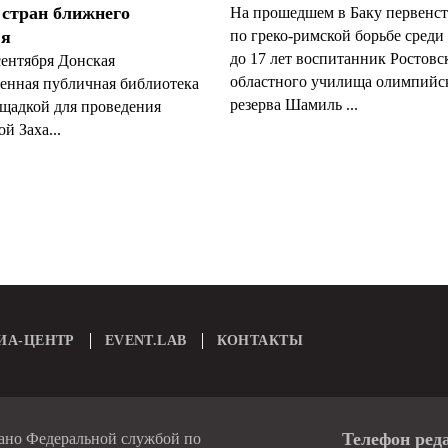
 стран ближнего
На прошедшем в Баку первенст
ья
по греко-римской борьбе сред
до 17 лет воспитанник Ростовс
сентября Донская
областного училища олимпийс
венная публичная библиотека
резерва Шамиль ...
ощадкой для проведения
й Заха...
ИА-ЦЕНТР
EVENT.LAB
КОНТАКТЫ
Телефон ред
вано Федеральной службой по