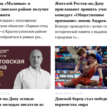
иц «Малинки» в
Жителей Ростов-на-Дону
линском районе получит
приглашают принять учас
звити
конкурсе «Общественное
признание» имени Андре
я рядом с популярным
ским объектом «Парком птиц
Конкурс проводится с целью с
 в Красносулинском районе
исторической памяти о выдаю
образиться в рамках реа...
городском го...
ОСТИ
НОВОСТИ
3:52:00
29/07/2026 12:54:00
е-на-Дону осенью
Донской борец стал побед
я молодые писатели из
первенства мира