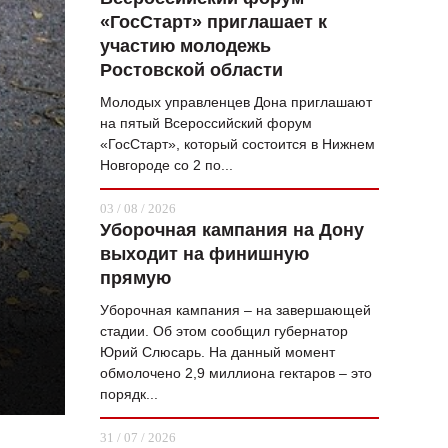
«ГосСтарт» приглашает к
ВОПРОС НЕДЕЛИ
участию молодежь
ПРЕМЬЕРА
Ростовской области
ТАМ И ТУТ
Молодых управленцев Дона приглашают
на пятый Всероссийский форум
СТИЛЬ ЖИЗНИ
«ГосСтарт», который состоится в Нижнем
Новгороде со 2 по...
ХАЙП
03 / 08 / 2026
ЧЕЛОВЕК ОСОБЕННЫЙ
Уборочная кампания на Дону
выходит на финишную
КУЛЬТ ЕДЫ
прямую
АФИША
Уборочная кампания – на завершающей
стадии. Об этом сообщил губернатор
ЖУРНАЛ
Юрий Слюсарь. На данный момент
обмолочено 2,9 миллиона гектаров – это
порядк...
31 / 07 / 2026