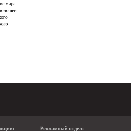
ве мира
и юношей
кого
кого
акции:
Рекламный отдел: