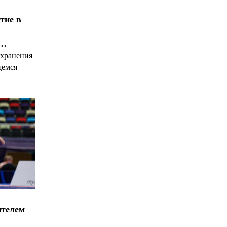
тие в
я…
охранения
щемся
ителем