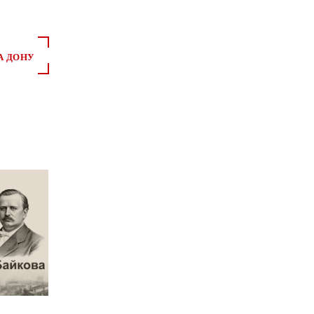
А ДОНУ
*
*