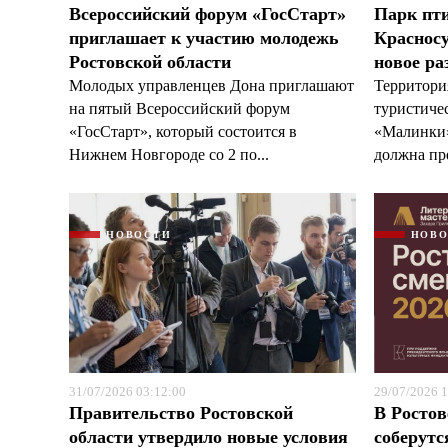
Всероссийский форум «ГосСтарт»
Парк пт
приглашает к участию молодежь
Красносу
Ростовской области
новое ра
Молодых управленцев Дона приглашают
Территори
на пятый Всероссийский форум
туристиче
«ГосСтарт», который состоится в
«Малинки»
Нижнем Новгороде со 2 по...
должна пре
НОВОСТИ
НОВ
31/07/2026 03:12:00
29/07/2026 1
Правительство Ростовской
В Ростов
области утвердило новые условия
соберутс