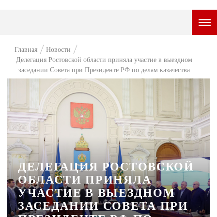
ГОРОДСКОЙ ПОРТАЛ
Главная
Новости
Делегация Ростовской области приняла участие в выездном
НОВОСТИ
заседании Совета при Президенте РФ по делам казачества
ВОПРОС НЕДЕЛИ
ПРЕМЬЕРА
ТАМ И ТУТ
СТИЛЬ ЖИЗНИ
ХАЙП
ДЕЛЕГАЦИЯ РОСТОВСКОЙ
ОБЛАСТИ ПРИНЯЛА
ЧЕЛОВЕК ОСОБЕННЫЙ
УЧАСТИЕ В ВЫЕЗДНОМ
КУЛЬТ ЕДЫ
ЗАСЕДАНИИ СОВЕТА ПРИ
АФИША