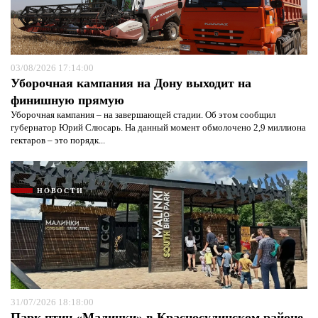
03/08/2026 17:14:00
Уборочная кампания на Дону выходит на
Я согласен с
политикой конфиденциальности и
защиты информации*
финишную прямую
Я согласен с
политикой конфиденциальности и
защиты информации*
Уборочная кампания – на завершающей стадии. Об этом сообщил
губернатор Юрий Слюсарь. На данный момент обмолочено 2,9 миллиона
гектаров – это порядк...
НОВОСТИ
31/07/2026 18:18:00
Парк птиц «Малинки» в Красносулинском районе