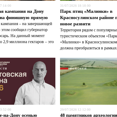
7:14:00
31/07/2026 18:18:00
ая кампания на Дону
Парк птиц «Малинки» в
 на финишную прямую
Красносулинском районе 
новое развити
 кампания – на завершающей
б этом сообщил губернатор
Территория рядом с популярн
арь. На данный момент
туристическим объектом «Пар
 2,9 миллиона гектаров – это
«Малинки» в Красносулинском
должна преобразиться в рамках 
ОСТИ
НОВОСТИ
3:52:00
29/07/2026 12:12:00
е-на-Дону осенью
48 памятников археологи