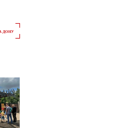
А ДОНУ
*
*