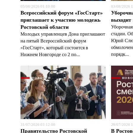
05/08/2026 01:10:00
03/08/2026 1
Всероссийский форум «ГосСтарт»
Уборочн
приглашает к участию молодежь
выходит
Ростовской области
Уборочная
стадии. О
Молодых управленцев Дона приглашают
Юрий Слюс
на пятый Всероссийский форум
обмолочено
«ГосСтарт», который состоится в
порядк...
Нижнем Новгороде со 2 по...
НОВОСТИ
НОВ
31/07/2026 03:12:00
29/07/2026 1
Правительство Ростовской
В Ростов