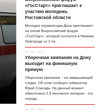
«ГосСтарт» приглашает к
ВОПРОС НЕДЕЛИ
участию молодежь
ПРЕМЬЕРА
Ростовской области
ТАМ И ТУТ
Молодых управленцев Дона приглашают
на пятый Всероссийский форум
СТИЛЬ ЖИЗНИ
«ГосСтарт», который состоится в Нижнем
Новгороде со 2 по...
ХАЙП
03 / 08 / 2026
ЧЕЛОВЕК ОСОБЕННЫЙ
Уборочная кампания на Дону
выходит на финишную
КУЛЬТ ЕДЫ
прямую
АФИША
Уборочная кампания – на завершающей
стадии. Об этом сообщил губернатор
ЖУРНАЛ
Юрий Слюсарь. На данный момент
обмолочено 2,9 миллиона гектаров – это
порядк...
31 / 07 / 2026