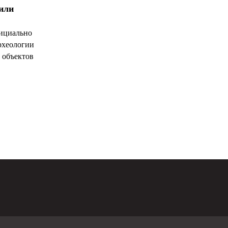
чили
ициально
рхеологии
 объектов