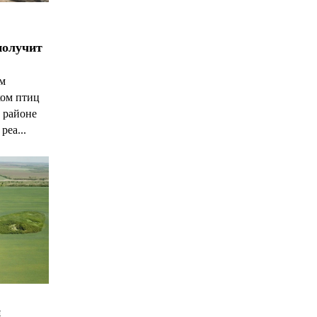
получит
ым
ком птиц
 районе
реа...
и