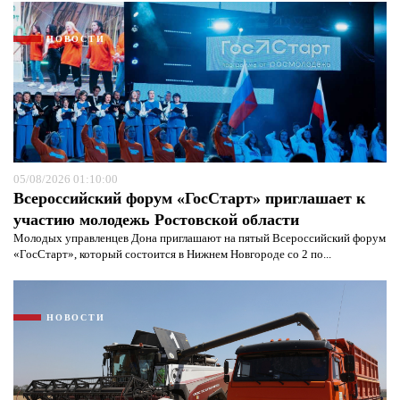
НОВОСТИ
05/08/2026 01:10:00
Всероссийский форум «ГосСтарт» приглашает к
участию молодежь Ростовской области
Молодых управленцев Дона приглашают на пятый Всероссийский форум
«ГосСтарт», который состоится в Нижнем Новгороде со 2 по...
Я согласен с
политикой конфиденциальности и
защиты информации*
Я согласен с
политикой конфиденциальности и
защиты информации*
НОВОСТИ