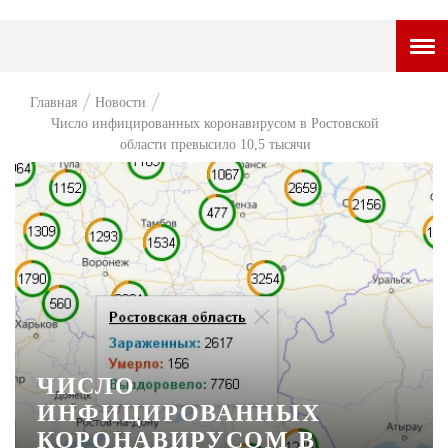
ГОРОДСКОЙ ПОРТАЛ
Главная
Новости
Число инфицированных коронавирусом в Ростовской
НОВОСТИ
области превысило 10,5 тысячи
ВОПРОС НЕДЕЛИ
ПРЕМЬЕРА
ТАМ И ТУТ
СТИЛЬ ЖИЗНИ
ХАЙП
ЧЕЛОВЕК ОСОБЕННЫЙ
ЧИСЛО
ИНФИЦИРОВАННЫХ
КУЛЬТ ЕДЫ
КОРОНАВИРУСОМ В
АФИША