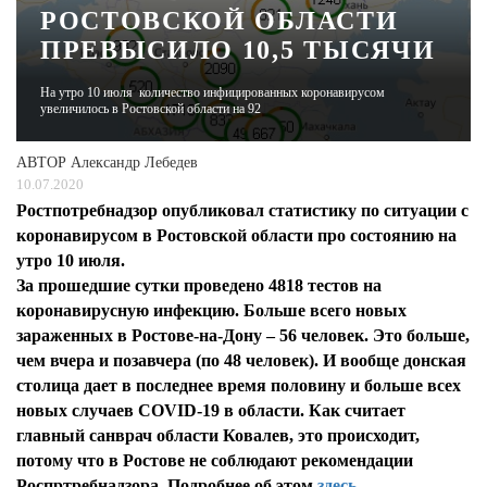
РОСТОВСКОЙ ОБЛАСТИ
ПРЕВЫСИЛО 10,5 ТЫСЯЧИ
ЖУРНАЛ
На утро 10 июля количество инфицированных коронавирусом
увеличилось в Ростовской области на 92
АВТОР
Александр Лебедев
10.07.2020
Ростпотребнадзор опубликовал статистику по ситуации с
коронавирусом в Ростовской области про состоянию на
утро 10 июля.
За прошедшие сутки проведено 4818 тестов на
коронавирусную инфекцию. Больше всего новых
зараженных в Ростове-на-Дону – 56 человек. Это больше,
чем вчера и позавчера (по 48 человек). И вообще донская
столица дает в последнее время половину и больше всех
новых случаев COVID-19 в области. Как считает
главный санврач области Ковалев, это происходит,
потому что в Ростове не соблюдают рекомендации
Роспртребнадзора. Подробнее об этом
здесь