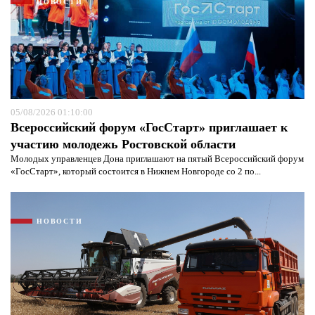
НОВОСТИ
05/08/2026 01:10:00
Всероссийский форум «ГосСтарт» приглашает к
участию молодежь Ростовской области
Молодых управленцев Дона приглашают на пятый Всероссийский форум
«ГосСтарт», который состоится в Нижнем Новгороде со 2 по...
Я согласен с
политикой конфиденциальности и
защиты информации*
Я согласен с
политикой конфиденциальности и
защиты информации*
НОВОСТИ