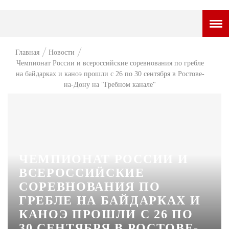
ГОРОДСКОЙ ПОРТАЛ
Главная
Новости
Чемпионат России и всероссийские соревнования по гребле
НОВОСТИ
на байдарках и каноэ прошли с 26 по 30 сентября в Ростове-
на-Дону на "Гребном канале"
ВОПРОС НЕДЕЛИ
ПРЕМЬЕРА
ТАМ И ТУТ
СТИЛЬ ЖИЗНИ
ЧЕМПИОНАТ РОССИИ И
ВСЕРОССИЙСКИЕ
ХАЙП
СОРЕВНОВАНИЯ ПО
ЧЕЛОВЕК ОСОБЕННЫЙ
ГРЕБЛЕ НА БАЙДАРКАХ И
КУЛЬТ ЕДЫ
КАНОЭ ПРОШЛИ С 26 ПО
30 СЕНТЯБРЯ В РОСТОВЕ-
АФИША