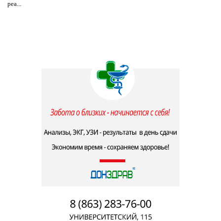
реа...