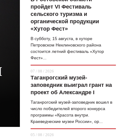
пройдет VI Фестиваль
ВОПРОС НЕДЕЛИ
сельского туризма и
ПРЕМЬЕРА
органической продукции
«Хутор Фест»
ТАМ И ТУТ
В субботу, 15 августа, в хуторе
СТИЛЬ ЖИЗНИ
Петровском Неклиновского района
состоится летний фестиваль «Хутор
ХАЙП
Фест»...
ЧЕЛОВЕК ОСОБЕННЫЙ
И
07 / 08 / 2026
Таганрогский музей-
КУЛЬТ ЕДЫ
заповедник выиграл грант на
АФИША
проект об Александре I
Таганрогский музей-заповедник вошел в
ЖУРНАЛ
число победителей второго конкурса
программы «Красота внутри.
Краеведческие музеи России», ор...
05 / 08 / 2026