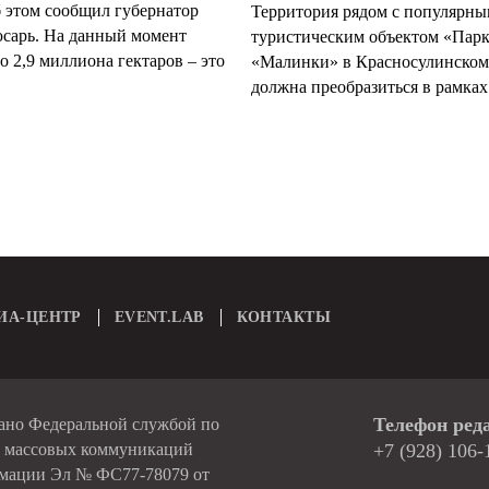
б этом сообщил губернатор
Территория рядом с популярн
арь. На данный момент
туристическим объектом «Пар
 2,9 миллиона гектаров – это
«Малинки» в Красносулинском
должна преобразиться в рамках 
ИА-ЦЕНТР
EVENT.LAB
КОНТАКТЫ
Телефон ред
вано Федеральной службой по
и массовых коммуникаций
+7 (928) 106-
рмации Эл № ФС77-78079 от