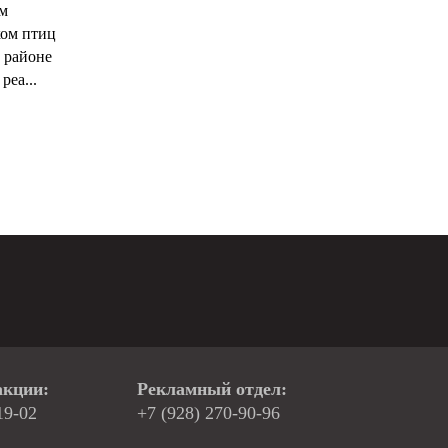
ым
ком птиц
 районе
реа...
акции:
Рекламный отдел:
19-02
+7 (928) 270-90-96