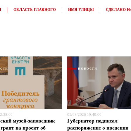
П
ОБЛАСТЬ ГЛАВНОГО
ИМЯ УЛИЦЫ
СДЕЛАНО Н
ОСТИ
НОВОСТИ
Я согласен с
Я согласен с
политикой конфиденциальности и защиты информации
политикой конфиденциальности и защиты информации
2:38:00
05/08/2026 19:49:00
ский музей-заповедник
Губернатор подписал
грант на проект об
распоряжение о введении