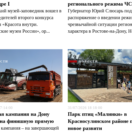
ре I
регионального режима Ч
кий музей-заповедник вошел в
Губернатор Юрий Слюсарь под
едителей второго конкурса
распоряжение о введении реж
 «Красота внутри.
чрезвычайной ситуации регио
кие музеи России», ор...
характера в Ростове-на-Дону, Н
ОСТИ
НОВОСТИ
7:14:00
31/07/2026 18:18:00
ая кампания на Дону
Парк птиц «Малинки» в
 на финишную прямую
Красносулинском районе 
новое развити
 кампания – на завершающей