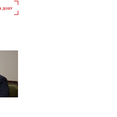
А ДОНУ
*
*