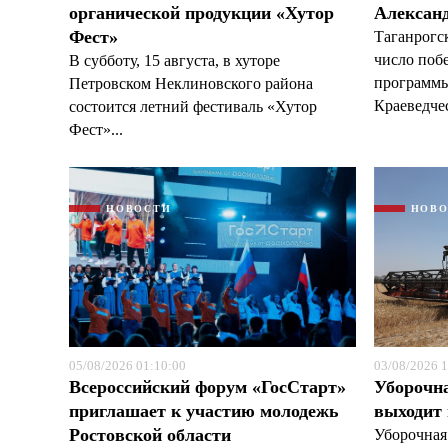
органической продукции «Хутор
Александ
Фест»
Таганрогс
число поб
В субботу, 15 августа, в хуторе
программы
Петровском Неклиновского района
Краеведчес
состоится летний фестиваль «Хутор
Фест»...
НОВОСТИ
НОВ
05/08/2026 01:10:00
03/08/2026 1
Всероссийский форум «ГосСтарт»
Уборочн
приглашает к участию молодежь
выходит
Ростовской области
Уборочная