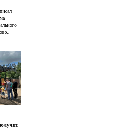
С
писал
има
нального
ово...
получит