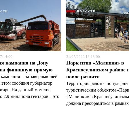
ОСТИ
НОВОСТИ
7:14:00
31/07/2026 18:18:00
ая кампания на Дону
Парк птиц «Малинки» в
 на финишную прямую
Красносулинском районе 
новое развити
 кампания – на завершающей
б этом сообщил губернатор
Территория рядом с популярн
арь. На данный момент
туристическим объектом «Пар
 2,9 миллиона гектаров – это
«Малинки» в Красносулинском
должна преобразиться в рамках 