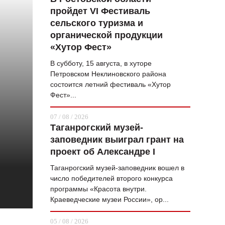
пройдет VI Фестиваль
ВОПРОС НЕДЕЛИ
сельского туризма и
ПРЕМЬЕРА
органической продукции
«Хутор Фест»
ТАМ И ТУТ
В субботу, 15 августа, в хуторе
СТИЛЬ ЖИЗНИ
Петровском Неклиновского района
состоится летний фестиваль «Хутор
ХАЙП
Фест»...
ЧЕЛОВЕК ОСОБЕННЫЙ
07 / 08 / 2026
Таганрогский музей-
КУЛЬТ ЕДЫ
заповедник выиграл грант на
АФИША
проект об Александре I
Таганрогский музей-заповедник вошел в
ЖУРНАЛ
число победителей второго конкурса
программы «Красота внутри.
Краеведческие музеи России», ор...
05 / 08 / 2026