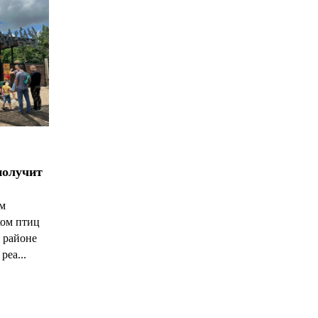
получит
ым
ком птиц
 районе
реа...