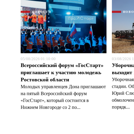
НОВОСТИ
НОВ
05/08/2026 01:10:00
03/08/2026 1
Всероссийский форум «ГосСтарт»
Уборочн
приглашает к участию молодежь
выходит
Ростовской области
Уборочная
стадии. О
Молодых управленцев Дона приглашают
Юрий Слюс
на пятый Всероссийский форум
обмолочено
«ГосСтарт», который состоится в
порядк...
Нижнем Новгороде со 2 по...