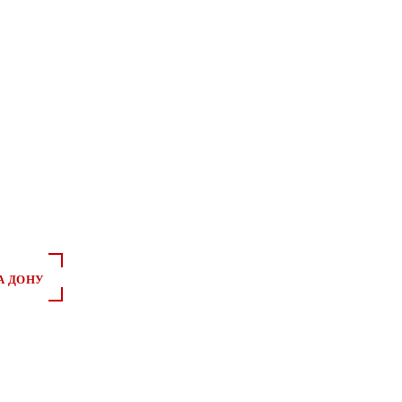
*
*
А ДОНУ