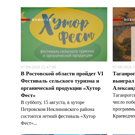
НОВОСТИ
НОВ
07/08/2026 12:47:00
07/08/2026 1
В Ростовской области пройдет VI
Таганрог
Фестиваль сельского туризма и
выиграл 
органической продукции «Хутор
Александ
Фест»
Таганрогс
число поб
В субботу, 15 августа, в хуторе
программы
Петровском Неклиновского района
Краеведчес
состоится летний фестиваль «Хутор
Фест»...