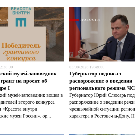
ОСТИ
НОВОСТИ
2:38:00
05/08/2026 19:49:00
ский музей-заповедник
Губернатор подписал
грант на проект об
распоряжение о введении
ре I
регионального режима Ч
кий музей-заповедник вошел в
Губернатор Юрий Слюсарь под
едителей второго конкурса
распоряжение о введении реж
 «Красота внутри.
чрезвычайной ситуации регио
кие музеи России», ор...
характера в Ростове-на-Дону, Н