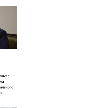
С
писал
има
нального
ово...