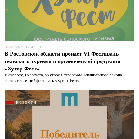
07/08/2026 12:47:00
В Ростовской области пройдет VI Фестиваль
сельского туризма и органической продукции
«Хутор Фест»
В субботу, 15 августа, в хуторе Петровском Неклиновского района
состоится летний фестиваль «Хутор Фест»...
Я согласен с
политикой конфиденциальности и
защиты информации*
Я согласен с
политикой конфиденциальности и
НОВОСТИ
защиты информации*