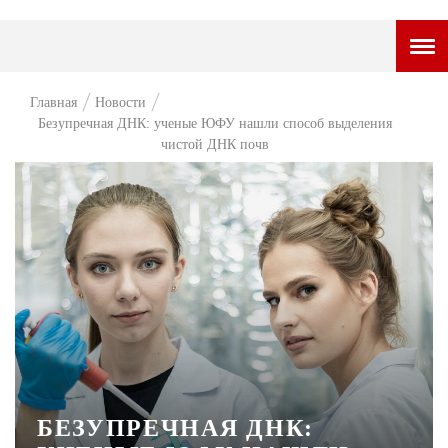
ГОРОДСКОЙ ПОРТАЛ
Главная
Новости
Безупречная ДНК: ученые ЮФУ нашли способ выделения
НОВОСТИ
чистой ДНК почв
ВОПРОС НЕДЕЛИ
ПРЕМЬЕРА
ТАМ И ТУТ
СТИЛЬ ЖИЗНИ
ХАЙП
ЧЕЛОВЕК ОСОБЕННЫЙ
КУЛЬТ ЕДЫ
БЕЗУПРЕЧНАЯ ДНК:
АФИША