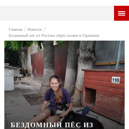
ГОРОДСКОЙ ПОРТАЛ
Главная
Новости
Бездомный пёс из Ростова обрёл хозяев в Германии
НОВОСТИ
ВОПРОС НЕДЕЛИ
ПРЕМЬЕРА
ТАМ И ТУТ
СТИЛЬ ЖИЗНИ
ХАЙП
ЧЕЛОВЕК ОСОБЕННЫЙ
КУЛЬТ ЕДЫ
БЕЗДОМНЫЙ ПЁС ИЗ
АФИША