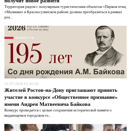
получит новое развити
Территория рядом с популярным туристическим объектом «Парком птиц
«Малинки» в Красносулинском районе должна преобразиться в рамках
реа...
Я согласен с
политикой конфиденциальности и
защиты информации*
Я согласен с
политикой конфиденциальности и
НОВОСТИ
защиты информации*
31/07/2026 03:40:00
Жителей Ростов-на-Дону приглашают принять
участие в конкурсе «Общественное признание»
имени Андрея Матвеевича Байкова
Конкурс проводится с целью сохранения исторической памяти о
выдающемся городском го...