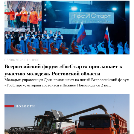
НОВОСТИ
05/08/2026 01:10:00
Всероссийский форум «ГосСтарт» приглашает к
участию молодежь Ростовской области
Молодых управленцев Дона приглашают на пятый Всероссийский форум
«ГосСтарт», который состоится в Нижнем Новгороде со 2 по...
Я согласен с
политикой конфиденциальности и
защиты информации*
Я согласен с
политикой конфиденциальности и
защиты информации*
НОВОСТИ