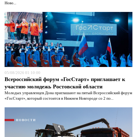
Ново...
НОВОСТИ
Я согласен с
политикой конфиденциальности и
защиты информации*
Я согласен с
политикой конфиденциальности и
защиты информации*
05/08/2026 01:10:00
Всероссийский форум «ГосСтарт» приглашает к
участию молодежь Ростовской области
Молодых управленцев Дона приглашают на пятый Всероссийский форум
«ГосСтарт», который состоится в Нижнем Новгороде со 2 по...
НОВОСТИ