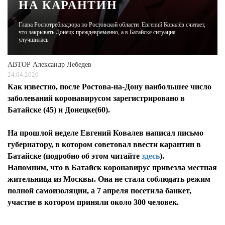
НА КАРАНТИН
ЖУРНАЛ
Глава Роспотребнадзора по Ростовской области Евгений Ковалёв считает,
что закрывать Донецк преждевременно, а в Батайске ситуация
улучшилась
АВТОР
Александр Лебедев
24.04.2020
Как известно, после Ростова-на-Дону наибольшее число
заболеваний коронавирусом зарегистрировано в
Батайске (45) и Донецке(60).
На прошлой неделе Евгений Ковалев написал письмо
губернатору, в котором советовал ввести карантин в
Батайске (подробно об этом читайте
здесь
).
Напомним, что в Батайск коронавирус привезла местная
жительница из Москвы. Она не стала соблюдать режим
полной самоизоляции, а 7 апреля посетила банкет,
участие в котором приняли около 300 человек.