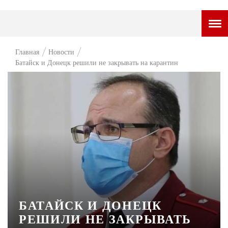
ГОРОДСКОЙ ПОРТАЛ
Главная
Новости
Батайск и Донецк решили не закрывать на карантин
НОВОСТИ
ВОПРОС НЕДЕЛИ
ПРЕМЬЕРА
ТАМ И ТУТ
СТИЛЬ ЖИЗНИ
ХАЙП
ЧЕЛОВЕК ОСОБЕННЫЙ
БАТАЙСК И ДОНЕЦК
КУЛЬТ ЕДЫ
РЕШИЛИ НЕ ЗАКРЫВАТЬ
АФИША