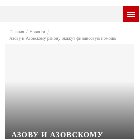
ГОРОДСКОЙ ПОРТАЛ
Главная
Новости
Азову и Азовскому району окажут финансовую помощь
НОВОСТИ
ВОПРОС НЕДЕЛИ
ПРЕМЬЕРА
ТАМ И ТУТ
СТИЛЬ ЖИЗНИ
ХАЙП
ЧЕЛОВЕК ОСОБЕННЫЙ
КУЛЬТ ЕДЫ
АЗОВУ И АЗОВСКОМУ
АФИША