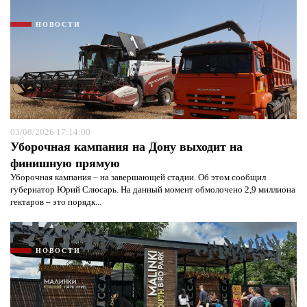
НОВОСТИ
Я согласен с
политикой конфиденциальности и
защиты информации*
Я согласен с
политикой конфиденциальности и
защиты информации*
03/08/2026 17:14:00
Уборочная кампания на Дону выходит на
финишную прямую
Уборочная кампания – на завершающей стадии. Об этом сообщил
губернатор Юрий Слюсарь. На данный момент обмолочено 2,9 миллиона
гектаров – это порядк...
НОВОСТИ