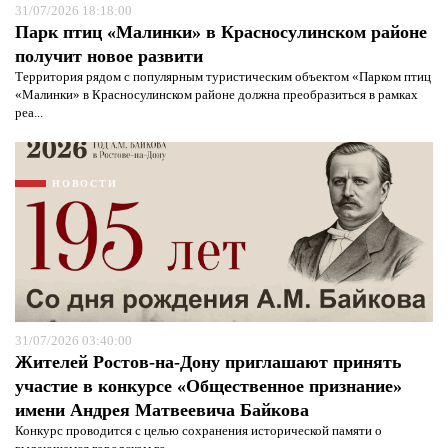
31/07/2026 18:18:00
Парк птиц «Малинки» в Красносулинском районе
получит новое развити
Территория рядом с популярным туристическим объектом «Парком птиц
«Малинки» в Красносулинском районе должна преобразиться в рамках
реа...
НОВОСТИ
31/07/2026 03:40:00
Жителей Ростов-на-Дону приглашают принять
Я согласен с
политикой конфиденциальности и
защиты информации*
Я согласен с
политикой конфиденциальности и
участие в конкурсе «Общественное признание»
защиты информации*
имени Андрея Матвеевича Байкова
Конкурс проводится с целью сохранения исторической памяти о