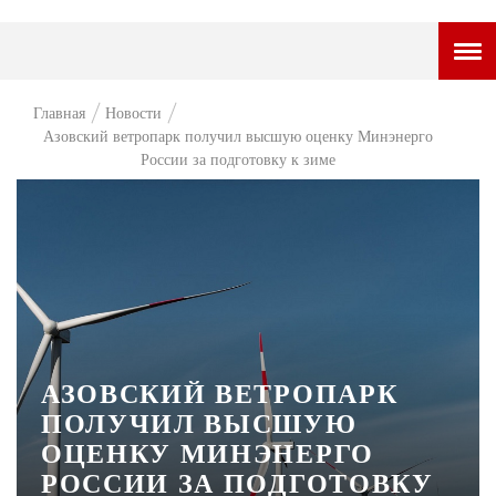
ГОРОДСКОЙ ПОРТАЛ
Главная
Новости
Азовский ветропарк получил высшую оценку Минэнерго
НОВОСТИ
России за подготовку к зиме
ВОПРОС НЕДЕЛИ
ПРЕМЬЕРА
ТАМ И ТУТ
СТИЛЬ ЖИЗНИ
ХАЙП
АЗОВСКИЙ ВЕТРОПАРК
ЧЕЛОВЕК ОСОБЕННЫЙ
ПОЛУЧИЛ ВЫСШУЮ
ОЦЕНКУ МИНЭНЕРГО
КУЛЬТ ЕДЫ
РОССИИ ЗА ПОДГОТОВКУ
АФИША