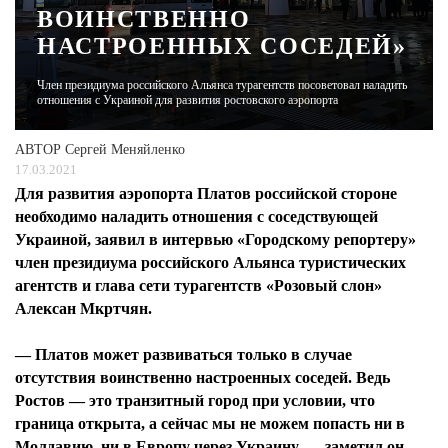
ВОИНСТВЕННО
НАСТРОЕННЫХ СОСЕДЕЙ»
ЖУРНАЛ
Член президиума российского Альянса турагентств посоветовал наладить
отношения с Украиной для развития ростовского аэропорта
АВТОР
Сергей Меняйленко
17.03.2021
Для развития аэропорта Платов российской стороне
необходимо наладить отношения с соседствующей
Украиной, заявил в интервью «Городскому репортеру»
член президиума российского Альянса туристических
агентств и глава сети турагентств «Розовый слон»
Алексан Мкртчян.
— Платов может развиваться только в случае
отсутствия воинственно настроенных соседей. Ведь
Ростов — это транзитный город при условии, что
граница открыта, а сейчас мы не можем попасть ни в
Молдавию, ни в Европу через Украину, — заметил он.