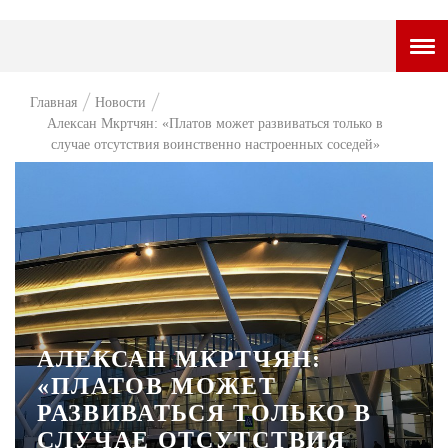
ГОРОДСКОЙ ПОРТАЛ
Главная
Новости
Алексан Мкртчян: «Платов может развиваться только в
НОВОСТИ
случае отсутствия воинственно настроенных соседей»
ВОПРОС НЕДЕЛИ
ПРЕМЬЕРА
ТАМ И ТУТ
СТИЛЬ ЖИЗНИ
ХАЙП
АЛЕКСАН МКРТЧЯН:
ЧЕЛОВЕК ОСОБЕННЫЙ
«ПЛАТОВ МОЖЕТ
РАЗВИВАТЬСЯ ТОЛЬКО В
КУЛЬТ ЕДЫ
СЛУЧАЕ ОТСУТСТВИЯ
АФИША