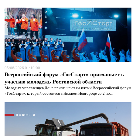
НОВОСТИ
05/08/2026 01:10:00
Всероссийский форум «ГосСтарт» приглашает к
участию молодежь Ростовской области
Молодых управленцев Дона приглашают на пятый Всероссийский форум
Я согласен с
политикой конфиденциальности и
«ГосСтарт», который состоится в Нижнем Новгороде со 2 по...
защиты информации*
Я согласен с
политикой конфиденциальности и
защиты информации*
НОВОСТИ