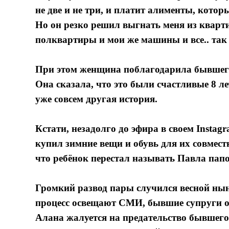
не две и не три, и платит алименты, котор
Но он резко решил выгнать меня из кварти
полквартиры и мои же машины и все.. так 
При этом женщина поблагодарила бывшего
Она сказала, что это были счастливые 8 л
уже совсем другая история.
Кстати, незадолго до эфира в своем Insta
купил зимние вещи и обувь для их совмес
что ребёнок перестал называть Павла папо
Громкий развод пары случился весной ныне
процесс освещают СМИ, бывшие супруги ох
Алана жалуется на предательство бывшего 