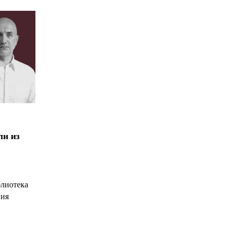
ли из
блиотека
ния