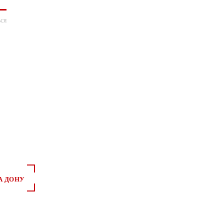
ся
*
*
А ДОНУ