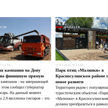
ОСТИ
НОВОСТИ
7:14:00
31/07/2026 18:18:00
ая кампания на Дону
Парк птиц «Малинки» в
 на финишную прямую
Красносулинском районе 
новое развити
 кампания – на завершающей
б этом сообщил губернатор
Территория рядом с популярн
арь. На данный момент
туристическим объектом «Пар
 2,9 миллиона гектаров – это
«Малинки» в Красносулинском
должна преобразиться в рамках 