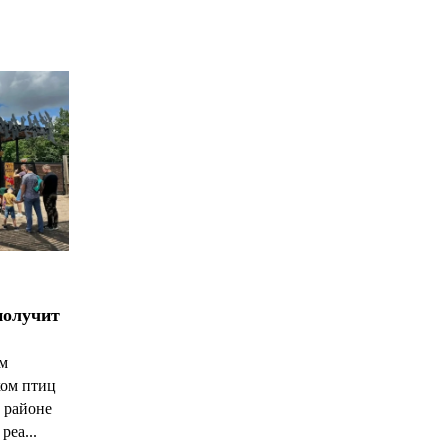
получит
ым
ком птиц
 районе
реа...