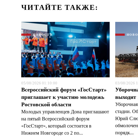
ЧИТАЙТЕ ТАКЖЕ:
НОВОСТИ
НОВ
05/08/2026 01:10:00
03/08/2026 1
Всероссийский форум «ГосСтарт»
Уборочн
приглашает к участию молодежь
выходит
Ростовской области
Уборочная
стадии. О
Молодых управленцев Дона приглашают
Юрий Слюс
на пятый Всероссийский форум
обмолочено
«ГосСтарт», который состоится в
порядк...
Нижнем Новгороде со 2 по...