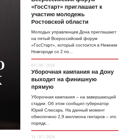
«ГосСтарт» приглашает к
ВОПРОС НЕДЕЛИ
участию молодежь
ПРЕМЬЕРА
Ростовской области
ТАМ И ТУТ
Молодых управленцев Дона приглашают
на пятый Всероссийский форум
СТИЛЬ ЖИЗНИ
«ГосСтарт», который состоится в Нижнем
Новгороде со 2 по...
ХАЙП
О
03 / 08 / 2026
ЧЕЛОВЕК ОСОБЕННЫЙ
Уборочная кампания на Дону
К
выходит на финишную
КУЛЬТ ЕДЫ
прямую
АФИША
Уборочная кампания – на завершающей
стадии. Об этом сообщил губернатор
ЖУРНАЛ
Юрий Слюсарь. На данный момент
обмолочено 2,9 миллиона гектаров – это
порядк...
31 / 07 / 2026