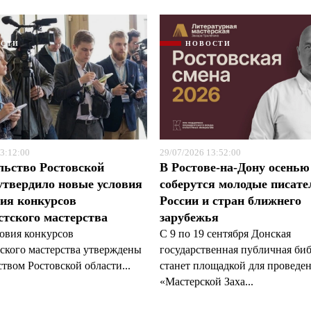
ОСТИ
НОВОСТИ
3:12:00
29/07/2026 13:52:00
льство Ростовской
В Ростове-на-Дону осенью
утвердило новые условия
соберутся молодые писате
ия конкурсов
России и стран ближнего
тского мастерства
зарубежья
овия конкурсов
С 9 по 19 сентября Донская
ского мастерства утверждены
государственная публичная би
твом Ростовской области...
станет площадкой для проведе
«Мастерской Заха...