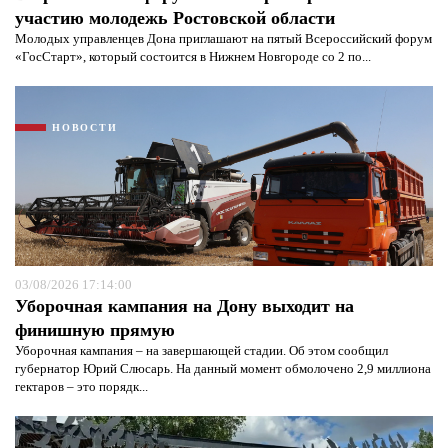
участию молодежь Ростовской области
Молодых управленцев Дона приглашают на пятый Всероссийский форум
«ГосСтарт», который состоится в Нижнем Новгороде со 2 по...
НОВОСТИ
Я согласен с
политикой конфиденциальности и
защиты информации*
Я согласен с
политикой конфиденциальности и
защиты информации*
03/08/2026 17:14:00
Уборочная кампания на Дону выходит на
финишную прямую
Уборочная кампания – на завершающей стадии. Об этом сообщил
губернатор Юрий Слюсарь. На данный момент обмолочено 2,9 миллиона
гектаров – это порядк...