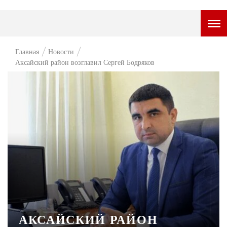
ГОРОДСКОЙ ПОРТАЛ
Главная
Новости
Аксайский район возглавил Сергей Бодряков
НОВОСТИ
ВОПРОС НЕДЕЛИ
ПРЕМЬЕРА
ТАМ И ТУТ
СТИЛЬ ЖИЗНИ
ХАЙП
ЧЕЛОВЕК ОСОБЕННЫЙ
КУЛЬТ ЕДЫ
АКСАЙСКИЙ РАЙОН
АФИША