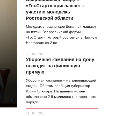
«ГосСтарт» приглашает к
ВОПРОС НЕДЕЛИ
участию молодежь
ПРЕМЬЕРА
Ростовской области
ТАМ И ТУТ
Молодых управленцев Дона приглашают
на пятый Всероссийский форум
СТИЛЬ ЖИЗНИ
«ГосСтарт», который состоится в Нижнем
Новгороде со 2 по...
ХАЙП
03 / 08 / 2026
ЧЕЛОВЕК ОСОБЕННЫЙ
Уборочная кампания на Дону
выходит на финишную
КУЛЬТ ЕДЫ
прямую
АФИША
Уборочная кампания – на завершающей
стадии. Об этом сообщил губернатор
ЖУРНАЛ
Юрий Слюсарь. На данный момент
обмолочено 2,9 миллиона гектаров – это
порядк...
31 / 07 / 2026