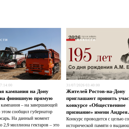
ОСТИ
НОВОСТИ
Я согласен с
Я согласен с
политикой конфиденциальности и защиты информации
политикой конфиденциальности и защиты информации
7:14:00
31/07/2026 03:40:00
ая кампания на Дону
Жителей Ростов-на-Дону
 на финишную прямую
приглашают принять учас
конкурсе «Общественное
 кампания – на завершающей
б этом сообщил губернатор
признание» имени Андре
арь. На данный момент
Конкурс проводится с целью с
 2,9 миллиона гектаров – это
исторической памяти о выдаю