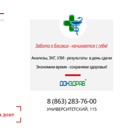
ся
А ДОНУ