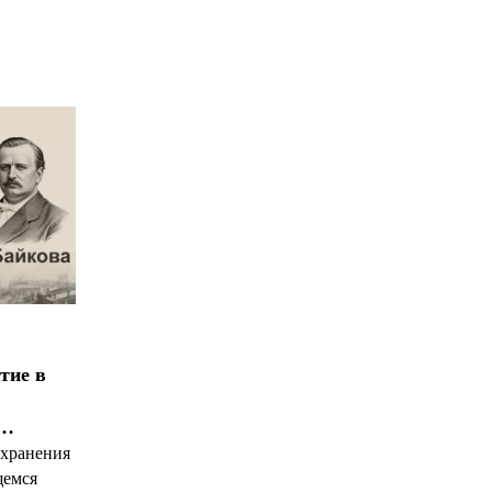
*
*
тие в
я…
охранения
щемся