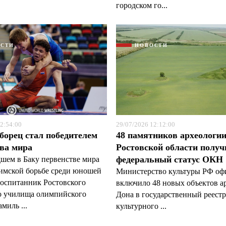
городском го...
ОСТИ
НОВОСТИ
2:54:00
29/07/2026 12:12:00
борец стал победителем
48 памятников археологи
ва мира
Ростовской области полу
федеральный статус ОКН
шем в Баку первенстве мира
римской борьбе среди юношей
Министерство культуры РФ оф
воспитанник Ростовского
включило 48 новых объектов а
о училища олимпийского
Дона в государственный реестр
миль ...
культурного ...