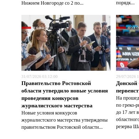
порядк...
Нижнем Новгороде со 2 по...
НОВОСТИ
НОВ
31/07/2026 03:12:00
29/07/2026 1
Правительство Ростовской
Донской 
области утвердило новые условия
первенст
проведения конкурсов
На прошед
журналистского мастерства
по греко-
до 17 лет 
Новые условия конкурсов
областног
журналистского мастерства утверждены
резерва Ша
правительством Ростовской области...