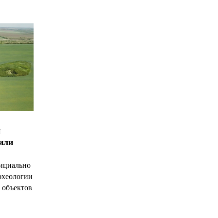
и
чили
ициально
рхеологии
 объектов