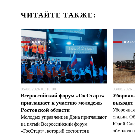
ЧИТАЙТЕ ТАКЖЕ:
НОВОСТИ
НОВ
05/08/2026 01:10:00
03/08/2026 1
Всероссийский форум «ГосСтарт»
Уборочн
приглашает к участию молодежь
выходит
Ростовской области
Уборочная
стадии. О
Молодых управленцев Дона приглашают
Юрий Слюс
на пятый Всероссийский форум
обмолочено
«ГосСтарт», который состоится в