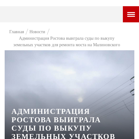
ГОРОДСКОЙ ПОРТАЛ
Главная
Новости
Администрация Ростова выиграла суды по выкупу
НОВОСТИ
земельных участков для ремонта моста на Малиновского
ВОПРОС НЕДЕЛИ
ПРЕМЬЕРА
ТАМ И ТУТ
СТИЛЬ ЖИЗНИ
ХАЙП
АДМИНИСТРАЦИЯ
ЧЕЛОВЕК ОСОБЕННЫЙ
РОСТОВА ВЫИГРАЛА
СУДЫ ПО ВЫКУПУ
КУЛЬТ ЕДЫ
ЗЕМЕЛЬНЫХ УЧАСТКОВ
АФИША