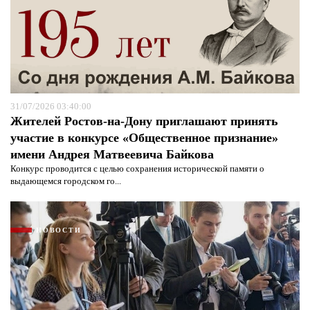
31/07/2026 03:40:00
Жителей Ростов-на-Дону приглашают принять
участие в конкурсе «Общественное признание»
имени Андрея Матвеевича Байкова
Конкурс проводится с целью сохранения исторической памяти о
выдающемся городском го...
Я согласен с
политикой конфиденциальности и
защиты информации*
Я согласен с
политикой конфиденциальности и
защиты информации*
НОВОСТИ