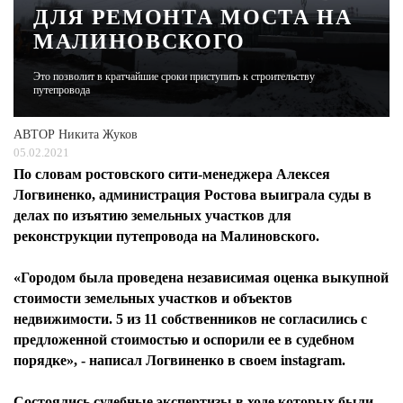
ДЛЯ РЕМОНТА МОСТА НА
МАЛИНОВСКОГО
ЖУРНАЛ
Это позволит в кратчайшие сроки приступить к строительству
путепровода
АВТОР
Никита Жуков
05.02.2021
По словам ростовского сити-менеджера Алексея
Логвиненко, администрация Ростова выиграла суды в
делах по изъятию земельных участков для
реконструкции путепровода на Малиновского.
«Городом была проведена независимая оценка выкупной
стоимости земельных участков и объектов
недвижимости. 5 из 11 собственников не согласились с
предложенной стоимостью и оспорили ее в судебном
порядке», - написал Логвиненко в своем instagram.
Состоялись судебные экспертизы в ходе которых были