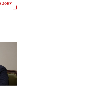
А ДОНУ
С