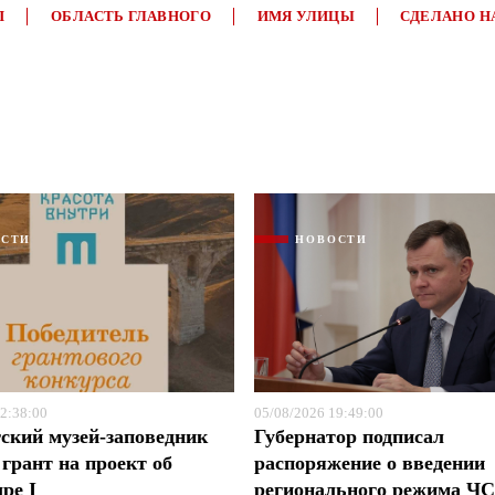
П
ОБЛАСТЬ ГЛАВНОГО
ИМЯ УЛИЦЫ
СДЕЛАНО Н
ОСТИ
НОВОСТИ
2:38:00
05/08/2026 19:49:00
ский музей-заповедник
Губернатор подписал
грант на проект об
распоряжение о введении
ре I
регионального режима Ч