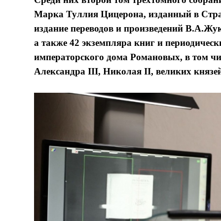
Марка Туллия Цицерона, изданный в Страс
издание переводов и произведений В.А.Жук
а также 42 экземпляра книг и периодическ
императорского дома Романовых, в том чи
Александра III, Николая II, великих князе