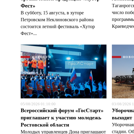
Фест»
Таганрогс
число поб
В субботу, 15 августа, в хуторе
программы
Петровском Неклиновского района
Краеведчес
состоится летний фестиваль «Хутор
Фест»...
НОВОСТИ
НОВ
05/08/2026 01:10:00
03/08/2026 1
Всероссийский форум «ГосСтарт»
Уборочн
приглашает к участию молодежь
выходит
Ростовской области
Уборочная
стадии. О
Молодых управленцев Дона приглашают