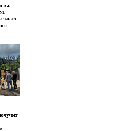
писал
има
нального
ово...
получит
ым