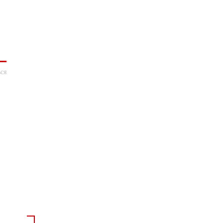
ся
*
*