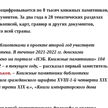
а оцифровывается по 8 тысяч книжных памятников
кументов. За два года в 28 тематических разделах
кописей, карт, гравюр и других документов,
о всей страны.
блиотеками в проекте второй год участвует
тека. В течение 2021-2022 гг. донскими
щено на портале «НЭБ. Книжные памятники» 104
 – в текущем году,
– рассказал
первый заместитель
ськов
.
– Книжные памятники библиотеки
ига гражданского шрифта XVIII-1-й четверти XIX
вой трети XIX в.», «Книги императорского дома
ия речей древнеримского философа и оратора