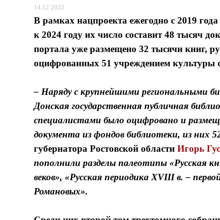
14.12.2022
В рамках нацпроекта ежегодно с 2019 год
к 2024 году их число составит 48 тысяч до
портала уже размещено 32 тысячи книг, ру
оцифрованных 51 учреждением культуры с
– Наряду с крупнейшими региональными би
Донская государственная публичная библио
специалистами было оцифровано и разме
документа из фондов библиотеки, из них 52
губернатора Ростовской области
Игорь Гу
пополнили разделы палеотипы «Русская кн
веков», «Русская периодика XVIII в. – пер
Романовых».
Среди них второй том трехтомного собран