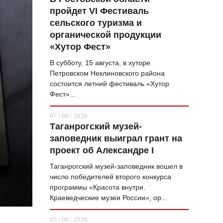
пройдет VI Фестиваль
ВОПРОС НЕДЕЛИ
сельского туризма и
ПРЕМЬЕРА
органической продукции
«Хутор Фест»
ТАМ И ТУТ
В субботу, 15 августа, в хуторе
СТИЛЬ ЖИЗНИ
Петровском Неклиновского района
состоится летний фестиваль «Хутор
ХАЙП
Фест»...
ЧЕЛОВЕК ОСОБЕННЫЙ
07 / 08 / 2026
Таганрогский музей-
КУЛЬТ ЕДЫ
заповедник выиграл грант на
АФИША
проект об Александре I
Таганрогский музей-заповедник вошел в
ЖУРНАЛ
число победителей второго конкурса
программы «Красота внутри.
Краеведческие музеи России», ор...
05 / 08 / 2026