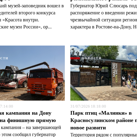
кий музей-заповедник вошел в
Губернатор Юрий Слюсарь под
едителей второго конкурса
распоряжение о введении реж
 «Красота внутри.
чрезвычайной ситуации регио
кие музеи России», ор...
характера в Ростове-на-Дону, Н
ОСТИ
НОВОСТИ
7:14:00
31/07/2026 18:18:00
ая кампания на Дону
Парк птиц «Малинки» в
 на финишную прямую
Красносулинском районе 
новое развити
 кампания – на завершающей
б этом сообщил губернатор
Территория рядом с популярн