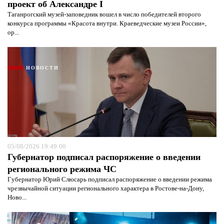
проект об Александре I
Таганрогский музей-заповедник вошел в число победителей второго
конкурса программы «Красота внутри. Краеведческие музеи России»,
ор...
НОВОСТИ
Я согласен с
политикой конфиденциальности и
защиты информации*
Я согласен с
политикой конфиденциальности и
05/08/2026 19:49:00
защиты информации*
Губернатор подписал распоряжение о введении
регионального режима ЧС
Губернатор Юрий Слюсарь подписал распоряжение о введении режима
чрезвычайной ситуации регионального характера в Ростове-на-Дону,
Ново...