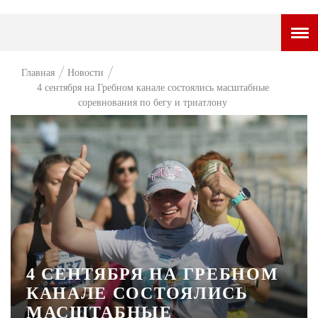
ГОРОДСКОЙ ПОРТАЛ
Главная
Новости
4 сентября на Гребном канале состоялись масштабные
НОВОСТИ
соревнования по бегу и триатлону
ВОПРОС НЕДЕЛИ
ПРЕМЬЕРА
ТАМ И ТУТ
СТИЛЬ ЖИЗНИ
ХАЙП
ЧЕЛОВЕК ОСОБЕННЫЙ
4 СЕНТЯБРЯ НА ГРЕБНОМ
КАНАЛЕ СОСТОЯЛИСЬ
КУЛЬТ ЕДЫ
МАСШТАБНЫЕ
АФИША