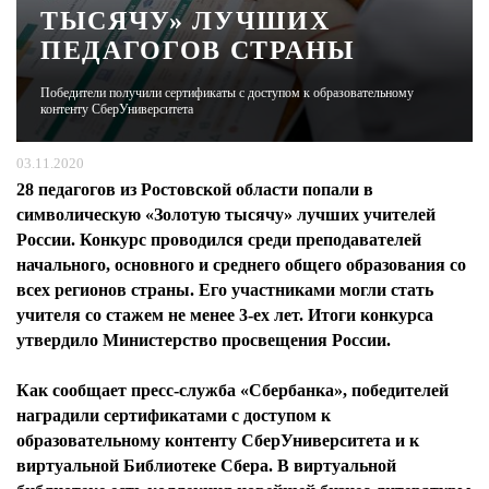
ТЫСЯЧУ» ЛУЧШИХ
ПЕДАГОГОВ СТРАНЫ
ЖУРНАЛ
Победители получили сертификаты с доступом к образовательному
контенту СберУниверситета
03.11.2020
28 педагогов из Ростовской области попали в
символическую «Золотую тысячу» лучших учителей
России. Конкурс проводился среди преподавателей
начального, основного и среднего общего образования со
всех регионов страны. Его участниками могли стать
учителя со стажем не менее 3-ех лет. Итоги конкурса
утвердило Министерство просвещения России.
Как сообщает пресс-служба «Сбербанка», победителей
наградили сертификатами с доступом к
образовательному контенту СберУниверситета и к
виртуальной Библиотеке Сбера. В виртуальной