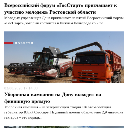
Всероссийский форум «ГосСтарт» приглашает к
участию молодежь Ростовской области
Молодых управленцев Дона приглашают на пятый Всероссийский форум
«ГосСтарт», который состоится в Нижнем Новгороде со 2 по...
НОВОСТИ
Я согласен с
политикой конфиденциальности и
защиты информации*
Я согласен с
политикой конфиденциальности и
защиты информации*
03/08/2026 17:14:00
Уборочная кампания на Дону выходит на
финишную прямую
Уборочная кампания – на завершающей стадии. Об этом сообщил
губернатор Юрий Слюсарь. На данный момент обмолочено 2,9 миллиона
гектаров – это порядк...