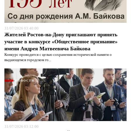
Я согласен с
политикой конфиденциальности и
защиты информации*
Я согласен с
политикой конфиденциальности и
защиты информации*
31/07/2026 03:40:00
Жителей Ростов-на-Дону приглашают принять
участие в конкурсе «Общественное признание»
имени Андрея Матвеевича Байкова
Конкурс проводится с целью сохранения исторической памяти о
выдающемся городском го...
НОВОСТИ
31/07/2026 03:12:00