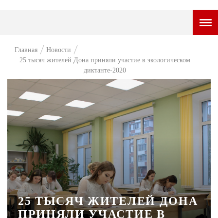
ГОРОДСКОЙ ПОРТАЛ
Главная
Новости
25 тысяч жителей Дона приняли участие в экологическом
НОВОСТИ
диктанте-2020
ВОПРОС НЕДЕЛИ
ПРЕМЬЕРА
ТАМ И ТУТ
СТИЛЬ ЖИЗНИ
ХАЙП
ЧЕЛОВЕК ОСОБЕННЫЙ
25 ТЫСЯЧ ЖИТЕЛЕЙ ДОНА
КУЛЬТ ЕДЫ
ПРИНЯЛИ УЧАСТИЕ В
АФИША